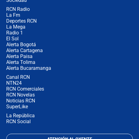
Sociedad
RCN Radio
🔴 EN VIVO | Noticiero La FM con
La Fm
Juan Lozano - 5 de agosto de 2026
Deportes RCN
La Mega
Radio 1
El Sol
Alerta Bogotá
Alerta Cartagena
Alerta Paisa
Alerta Tolima
Alerta Bucaramanga
Canal RCN
NTN24
RCN Comerciales
RCN Novelas
Noticias RCN
SuperLike
La República
RCN Social