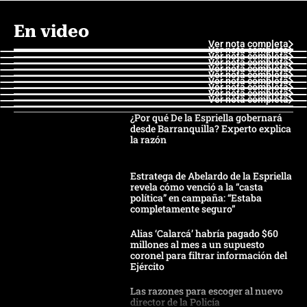
En video
Ver nota completa
Ver nota completa
Ver nota completa
Ver nota completa
Ver nota completa
Ver nota completa
Ver nota completa
Ver nota completa
Ver nota completa
Ver nota completa
¿Por qué De la Espriella gobernará
desde Barranquilla? Experto explica
la razón
Estratega de Abelardo de la Espriella
revela cómo venció a la “casta
política” en campaña: “Estaba
completamente seguro”
Alias ‘Calarcá’ habría pagado $60
millones al mes a un supuesto
coronel para filtrar información del
Ejército
Las razones para escoger al nuevo
director de la Policía