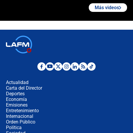
Más videos
"Prohibir es la salida fácil": ¿Qué
futuro les espera a las cabalgatas en
Colombia?
Ministro de Defensa no descarta el
uso de la UNDMO ante posibles
disturbios durante la posesión
"No hubo fraude ni posibilidad de
fraude": Auditoría respondió a
señalamientos de Petro sobre
Actualidad
elección de Abelardo de La Espriella
Carta del Director
Tras su posesión, presidente De la
Deportes
Espriella empieza gira por regiones
Economía
donde perdió
Emisiones
Entretenimiento
Internacional
Las seis de las 6 con Juan Lozano |
Orden Público
miércoles 5 de agosto de 2026
Política