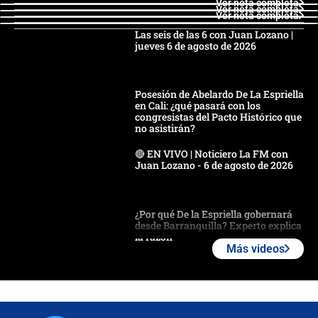
Ver nota completa
Ver nota completa
Ver nota completa
Las seis de las 6 con Juan Lozano |
jueves 6 de agosto de 2026
Posesión de Abelardo De La Espriella
en Cali: ¿qué pasará con los
congresistas del Pacto Histórico que
no asistirán?
🔴 EN VIVO | Noticiero La FM con
Juan Lozano - 6 de agosto de 2026
¿Por qué De la Espriella gobernará
desde Barranquilla? Experto explica
la razón
Más videos
Estratega de Abelardo de la Espriella
revela cómo venció a la “casta
política” en campaña: “Estaba
completamente seguro”