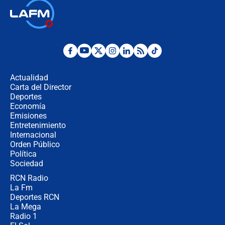
Alias ‘Calarcá’ habría pagado $60
millones al mes a un supuesto
coronel para filtrar información del
Ejército
Las razones para escoger al nuevo
director de la Policía
Actualidad
Carta del Director
"Prohibir es la salida fácil": ¿Qué
Deportes
futuro les espera a las cabalgatas en
Economía
Colombia?
Emisiones
Entretenimiento
Internacional
Ministro de Defensa no descarta el
Orden Público
uso de la UNDMO ante posibles
Política
disturbios durante la posesión
Sociedad
RCN Radio
"No hubo fraude ni posibilidad de
La Fm
fraude": Auditoría respondió a
señalamientos de Petro sobre
Deportes RCN
elección de Abelardo de La Espriella
La Mega
Radio 1