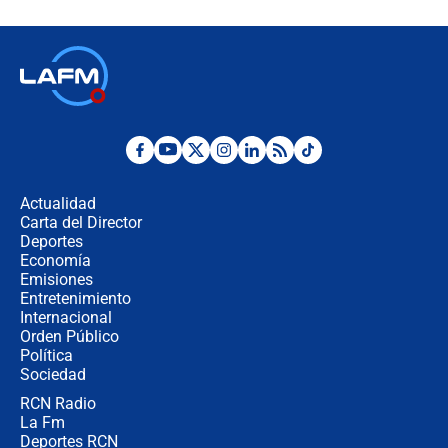
Juan Lozano - 6 de agosto de 2026
¿Por qué De la Espriella gobernará
desde Barranquilla? Experto explica
la razón
Estratega de Abelardo de la Espriella
revela cómo venció a la “casta
política” en campaña: “Estaba
Actualidad
completamente seguro”
Carta del Director
Alias ‘Calarcá’ habría pagado $60
Deportes
millones al mes a un supuesto
Economía
coronel para filtrar información del
Emisiones
Ejército
Entretenimiento
Internacional
Las razones para escoger al nuevo
Orden Público
director de la Policía
Política
Sociedad
RCN Radio
"Prohibir es la salida fácil": ¿Qué
La Fm
futuro les espera a las cabalgatas en
Colombia?
Deportes RCN