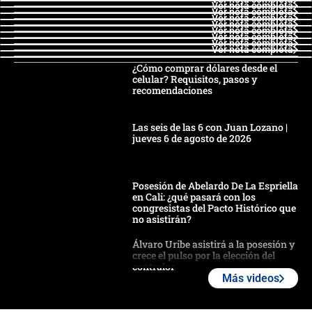
Ver nota completa
Ver nota completa
Ver nota completa
Ver nota completa
Ver nota completa
Ver nota completa
Ver nota completa
Ver nota completa
¿Cómo comprar dólares desde el
celular? Requisitos, pasos y
recomendaciones
Las seis de las 6 con Juan Lozano |
jueves 6 de agosto de 2026
Posesión de Abelardo De La Espriella
en Cali: ¿qué pasará con los
congresistas del Pacto Histórico que
no asistirán?
Álvaro Uribe asistirá a la posesión y
crece el pulso por la elección del
contralor
Más videos
🔴 EN VIVO | Noticiero La FM con