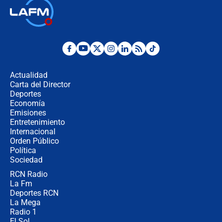
🔴 EN VIVO | Primer discurso de
Abelardo de la Espriella como
presidente de Colombia
¿La posesión de Abelardo De la
Espriella en Cali inicia la
descentralización en Colombia? Esto
Actualidad
respondió el alcalde Eder
Carta del Director
Así será la posesión de Abelardo de
Deportes
la Espriella este 7 de agosto:
Economía
cronograma oficial y detalles clave
Emisiones
Entretenimiento
Internacional
Desde dermatitis hasta infecciones:
Orden Público
los riesgos de usar cascos de motos
Política
de aplicaciones de transporte
Sociedad
RCN Radio
¿Cómo comprar dólares desde el
La Fm
celular? Requisitos, pasos y
recomendaciones
Deportes RCN
La Mega
Radio 1
El Sol