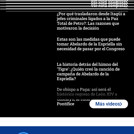
Ver nota completa
Ver nota completa
Ver nota completa
¿Por qué trasladaron desde Itagüí a
jefes criminales ligados a la Paz
Total de Petro?: Las razones que
motivaron la decisión
Estas son las medidas que puede
tomar Abelardo de la Espriella sin
necesidad de pasar por el Congreso
La historia detrás del himno del
'Tigre': ¿Quién creó la canción de
campaña de Abelardo de la
Espriella?
De obispo a Papa: así será el
histórico regreso de León XIV a
Chiclayo, la cuna espiritual del
Pontífice
Más videos
Polémica por rabino, pastor y
sacerdote en la posesión de Abelardo
de la Espriella: ¿Se violó el Estado
laico?