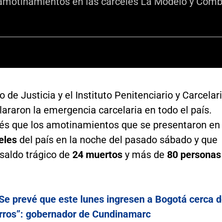
 amotinamientos en las cárceles La Modelo y Cómb
io de Justicia y el Instituto Penitenciario y Carcelar
lararon la emergencia carcelaria en todo el país.
és que los amotinamientos que se presentaron en
celes
del país en la noche del pasado sábado y que
saldo trágico de
24 muertos
y más de
80 personas
Se prevé que este lunes ingresen a Bogotá cerca 
rros”: gobernador de Cundinamarc