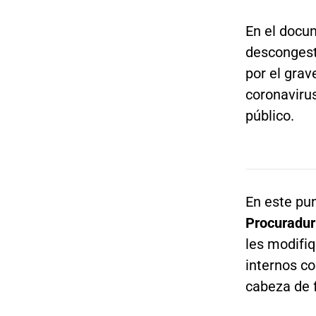
En el docu
descongest
por el grav
coronavirus
público.
En este pun
Procuradurí
les modifi
internos c
cabeza de f