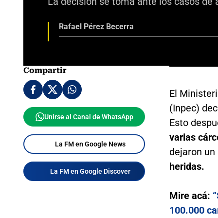
La decisión se toma ante los casos de
Rafael Pérez Becerra
Compartir
El Minister
(Inpec) dec
Unirse al Canal de WhatsApp
Esto despu
varias cár
La FM en Google News
dejaron un 
heridas.
La FM en Google Discover
Mire acá:
“
100.000 ca