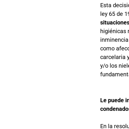
Esta decisi
ley 65 de 
situacione
higiénicas 
inminencia 
como afecci
carcelaria 
y/o los nie
fundamental
Le puede i
condenados 
En la reso