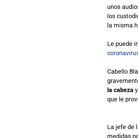
unos audios
los custod
la misma ho
Le puede i
coronaviru
Cabello Bla
gravemente
la cabeza
y
que le pro
La jefe de 
medidas par