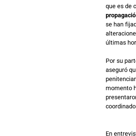
que es de 
propagació
se han fija
alteracione
últimas hor
Por su part
aseguró que
penitenciar
momento ha
presentaron
coordinado 
En entrevi