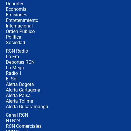
Álvaro Uribe asistirá a la posesión y
Deportes
crece el pulso por la elección del
Economía
contralor
Emisiones
Entretenimiento
Internacional
🔴 EN VIVO | Noticiero La FM con
Orden Público
Juan Lozano - 6 de agosto de 2026
Política
Sociedad
RCN Radio
¿Por qué De la Espriella gobernará
La Fm
desde Barranquilla? Experto explica
la razón
Deportes RCN
La Mega
Radio 1
El Sol
Alerta Bogotá
Alerta Cartagena
Alerta Paisa
Alerta Tolima
Alerta Bucaramanga
Canal RCN
NTN24
RCN Comerciales