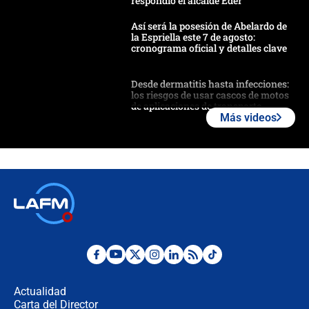
respondió el alcalde Eder
Así será la posesión de Abelardo de
la Espriella este 7 de agosto:
cronograma oficial y detalles clave
Desde dermatitis hasta infecciones:
los riesgos de usar cascos de motos
de aplicaciones de transporte
Más videos
¿Cómo comprar dólares desde el
celular? Requisitos, pasos y
recomendaciones
Las seis de las 6 con Juan Lozano |
jueves 6 de agosto de 2026
Posesión de Abelardo De La Espriella
en Cali: ¿qué pasará con los
congresistas del Pacto Histórico que
Actualidad
no asistirán?
Carta del Director