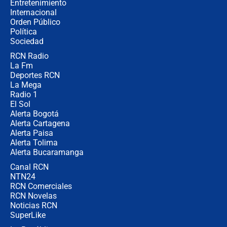
Entretenimiento
Internacional
🔴 EN VIVO | Noticiero La FM con
Orden Público
Juan Lozano - 6 de agosto de 2026
Política
Sociedad
RCN Radio
¿Por qué De la Espriella gobernará
La Fm
desde Barranquilla? Experto explica
la razón
Deportes RCN
La Mega
Radio 1
El Sol
Alerta Bogotá
Alerta Cartagena
Alerta Paisa
Alerta Tolima
Alerta Bucaramanga
Canal RCN
NTN24
RCN Comerciales
RCN Novelas
Noticias RCN
SuperLike