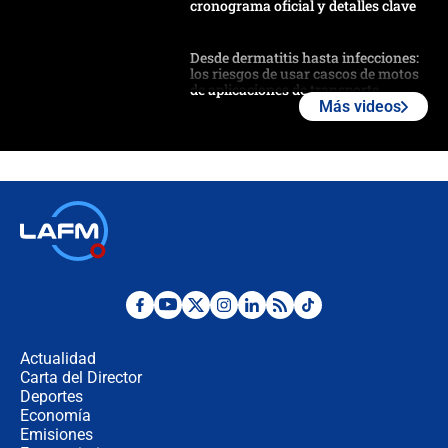
cronograma oficial y detalles clave
Desde dermatitis hasta infecciones:
los riesgos de usar cascos de motos
de aplicaciones de transporte
Más videos
¿Cómo comprar dólares desde el
celular? Requisitos, pasos y
recomendaciones
Las seis de las 6 con Juan Lozano |
jueves 6 de agosto de 2026
Posesión de Abelardo De La Espriella
en Cali: ¿qué pasará con los
congresistas del Pacto Histórico que
Actualidad
no asistirán?
Carta del Director
Álvaro Uribe asistirá a la posesión y
Deportes
crece el pulso por la elección del
Economía
contralor
Emisiones