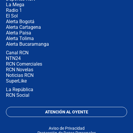
La Mega
Radio 1
El Sol
Alerta Bogotá
Alerta Cartagena
Alerta Paisa
Alerta Tolima
Alerta Bucaramanga
Canal RCN
NTN24
RCN Comerciales
RCN Novelas
Noticias RCN
SuperLike
La República
RCN Social
ATENCIÓN AL OYENTE
Aviso de Privacidad
Protección de Datos Personales