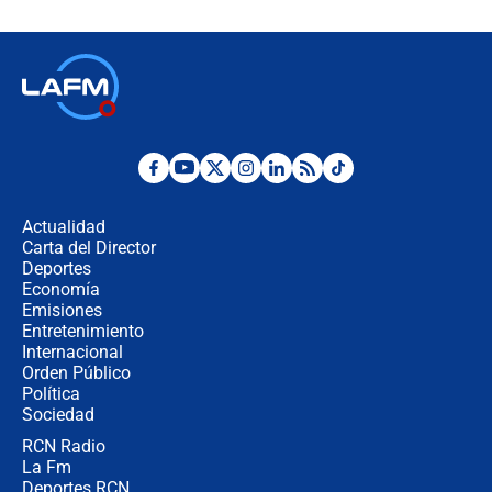
crece el pulso por la elección del
contralor
🔴 EN VIVO | Noticiero La FM con
Juan Lozano - 6 de agosto de 2026
¿Por qué De la Espriella gobernará
desde Barranquilla? Experto explica
la razón
Actualidad
Carta del Director
Estratega de Abelardo de la Espriella
Deportes
revela cómo venció a la “casta
Economía
política” en campaña: “Estaba
Emisiones
completamente seguro”
Entretenimiento
Internacional
Alias ‘Calarcá’ habría pagado $60
Orden Público
millones al mes a un supuesto
Política
coronel para filtrar información del
Ejército
Sociedad
RCN Radio
Las razones para escoger al nuevo
La Fm
director de la Policía
Deportes RCN