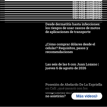
Ver nota completa
Ver nota completa
Ver nota completa
Ver nota completa
Ver nota completa
Ver nota completa
Ver nota completa
Ver nota completa
Ver nota completa
Desde dermatitis hasta infecciones:
los riesgos de usar cascos de motos
de aplicaciones de transporte
¿Cómo comprar dólares desde el
celular? Requisitos, pasos y
recomendaciones
Las seis de las 6 con Juan Lozano |
jueves 6 de agosto de 2026
Posesión de Abelardo De La Espriella
en Cali: ¿qué pasará con los
congresistas del Pacto Histórico que
no asistirán?
Más videos
Álvaro Uribe asistirá a la posesión y