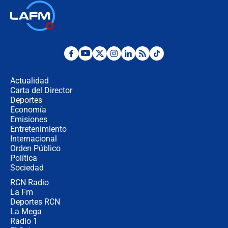
🔴 EN VIVO | Noticiero La FM con
Juan Lozano - 6 de agosto de 2026
¿Por qué De la Espriella gobernará
desde Barranquilla? Experto explica
la razón
Actualidad
Carta del Director
Estratega de Abelardo de la Espriella
Deportes
revela cómo venció a la “casta
Economía
política” en campaña: “Estaba
Emisiones
completamente seguro”
Entretenimiento
Internacional
Alias ‘Calarcá’ habría pagado $60
Orden Público
millones al mes a un supuesto
Política
coronel para filtrar información del
Ejército
Sociedad
RCN Radio
Las razones para escoger al nuevo
La Fm
director de la Policía
Deportes RCN
La Mega
Radio 1