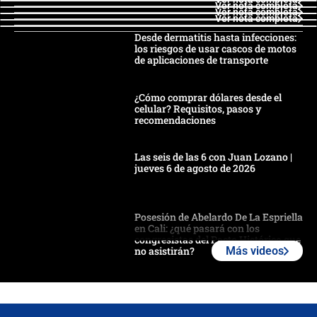
Ver nota completa
Ver nota completa
Ver nota completa
Desde dermatitis hasta infecciones:
los riesgos de usar cascos de motos
de aplicaciones de transporte
¿Cómo comprar dólares desde el
celular? Requisitos, pasos y
recomendaciones
Las seis de las 6 con Juan Lozano |
jueves 6 de agosto de 2026
Posesión de Abelardo De La Espriella
en Cali: ¿qué pasará con los
congresistas del Pacto Histórico que
no asistirán?
Más videos
Álvaro Uribe asistirá a la posesión y
crece el pulso por la elección del
contralor