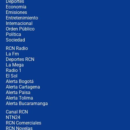
Estratega de Abelardo de la Espriella
Deportes
revela cómo venció a la “casta
Economía
política” en campaña: “Estaba
Emisiones
completamente seguro”
Entretenimiento
Internacional
Alias ‘Calarcá’ habría pagado $60
Orden Público
millones al mes a un supuesto
Política
coronel para filtrar información del
Ejército
Sociedad
RCN Radio
Las razones para escoger al nuevo
La Fm
director de la Policía
Deportes RCN
La Mega
Radio 1
El Sol
Alerta Bogotá
Alerta Cartagena
Alerta Paisa
Alerta Tolima
Alerta Bucaramanga
Canal RCN
NTN24
RCN Comerciales
RCN Novelas