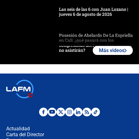
Las seis de las 6 con Juan Lozano |
jueves 6 de agosto de 2026
Posesión de Abelardo De La Espriella
en Cali: ¿qué pasará con los
congresistas del Pacto Histórico que
no asistirán?
Más videos
Álvaro Uribe asistirá a la posesión y
crece el pulso por la elección del
contralor
🔴 EN VIVO | Noticiero La FM con
Juan Lozano - 6 de agosto de 2026
¿Por qué De la Espriella gobernará
desde Barranquilla? Experto explica
la razón
Actualidad
Carta del Director