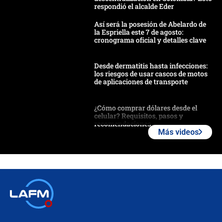
respondió el alcalde Eder
Así será la posesión de Abelardo de
la Espriella este 7 de agosto:
cronograma oficial y detalles clave
Desde dermatitis hasta infecciones:
los riesgos de usar cascos de motos
de aplicaciones de transporte
¿Cómo comprar dólares desde el
celular? Requisitos, pasos y
recomendaciones
Más videos
Las seis de las 6 con Juan Lozano |
jueves 6 de agosto de 2026
Posesión de Abelardo De La Espriella
en Cali: ¿qué pasará con los
congresistas del Pacto Histórico que
no asistirán?