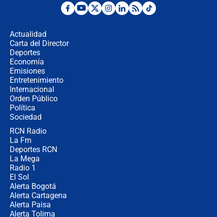
Álvaro Uribe asistirá a la posesión y
crece el pulso por la elección del
contralor
Actualidad
Carta del Director
🔴 EN VIVO | Noticiero La FM con
Deportes
Juan Lozano - 6 de agosto de 2026
Economía
Emisiones
Entretenimiento
Internacional
¿Por qué De la Espriella gobernará
Orden Público
desde Barranquilla? Experto explica
Política
la razón
Sociedad
RCN Radio
Estratega de Abelardo de la Espriella
La Fm
revela cómo venció a la “casta
política” en campaña: “Estaba
Deportes RCN
completamente seguro”
La Mega
Radio 1
El Sol
Alerta Bogotá
Alerta Cartagena
Alerta Paisa
Alerta Tolima