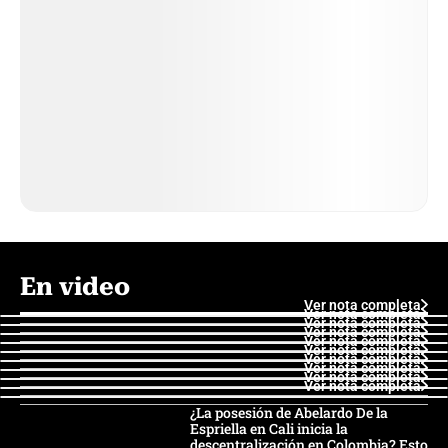
En video
Ver nota completa
Ver nota completa
Ver nota completa
Ver nota completa
Ver nota completa
Ver nota completa
Ver nota completa
Ver nota completa
Ver nota completa
Ver nota completa
¿La posesión de Abelardo De la
Espriella en Cali inicia la
descentralización en Colombia? Esto