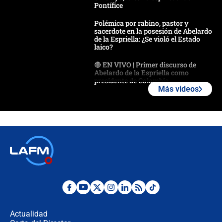
Pontífice
Polémica por rabino, pastor y
sacerdote en la posesión de Abelardo
de la Espriella: ¿Se violó el Estado
laico?
🔴 EN VIVO | Primer discurso de
Abelardo de la Espriella como
presidente de Colombia
Más videos
¿La posesión de Abelardo De la
Espriella en Cali inicia la
descentralización en Colombia? Esto
respondió el alcalde Eder
Así será la posesión de Abelardo de
la Espriella este 7 de agosto:
cronograma oficial y detalles clave
Desde dermatitis hasta infecciones:
los riesgos de usar cascos de motos
de aplicaciones de transporte
Actualidad