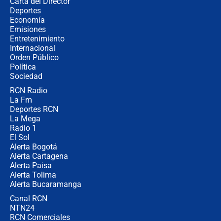
Carta del Director
¿Cómo comprar dólares desde el
Deportes
celular? Requisitos, pasos y
Economía
recomendaciones
Emisiones
Entretenimiento
Internacional
Las seis de las 6 con Juan Lozano |
Orden Público
jueves 6 de agosto de 2026
Política
Sociedad
RCN Radio
Posesión de Abelardo De La Espriella
La Fm
en Cali: ¿qué pasará con los
congresistas del Pacto Histórico que
Deportes RCN
no asistirán?
La Mega
Radio 1
El Sol
Alerta Bogotá
Alerta Cartagena
Alerta Paisa
Alerta Tolima
Alerta Bucaramanga
Canal RCN
NTN24
RCN Comerciales