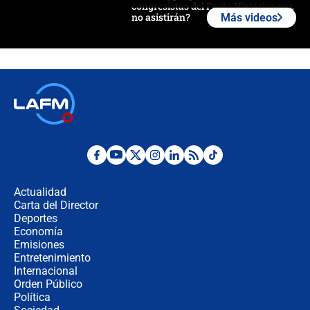
congresistas del Pacto Histórico que
no asistirán?
Más videos
Álvaro Uribe asistirá a la posesión y
crece el pulso por la elección del
contralor
🔴 EN VIVO | Noticiero La FM con
Juan Lozano - 6 de agosto de 2026
¿Por qué De la Espriella gobernará
desde Barranquilla? Experto explica
la razón
Actualidad
Carta del Director
Estratega de Abelardo de la Espriella
Deportes
revela cómo venció a la “casta
Economía
política” en campaña: “Estaba
Emisiones
completamente seguro”
Entretenimiento
Internacional
Alias ‘Calarcá’ habría pagado $60
Orden Público
millones al mes a un supuesto
Política
coronel para filtrar información del
Ejército