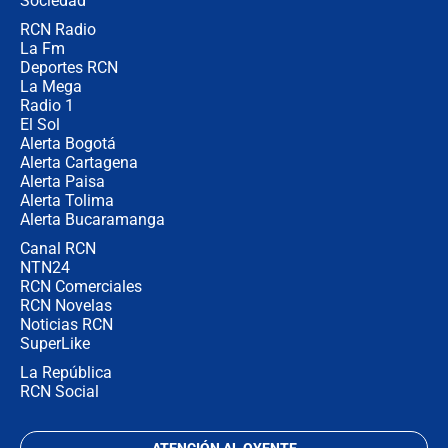
Sociedad
RCN Radio
Las razones para escoger al nuevo
La Fm
director de la Policía
Deportes RCN
La Mega
Radio 1
El Sol
Alerta Bogotá
Alerta Cartagena
Alerta Paisa
Alerta Tolima
Alerta Bucaramanga
Canal RCN
NTN24
RCN Comerciales
RCN Novelas
Noticias RCN
SuperLike
La República
RCN Social
ATENCIÓN AL OYENTE