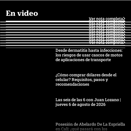
En video
Ver nota completa
Ver nota completa
Ver nota completa
Ver nota completa
Ver nota completa
Ver nota completa
Ver nota completa
Ver nota completa
Ver nota completa
Ver nota completa
Desde dermatitis hasta infecciones:
los riesgos de usar cascos de motos
de aplicaciones de transporte
¿Cómo comprar dólares desde el
celular? Requisitos, pasos y
recomendaciones
Las seis de las 6 con Juan Lozano |
jueves 6 de agosto de 2026
Posesión de Abelardo De La Espriella
en Cali: ¿qué pasará con los