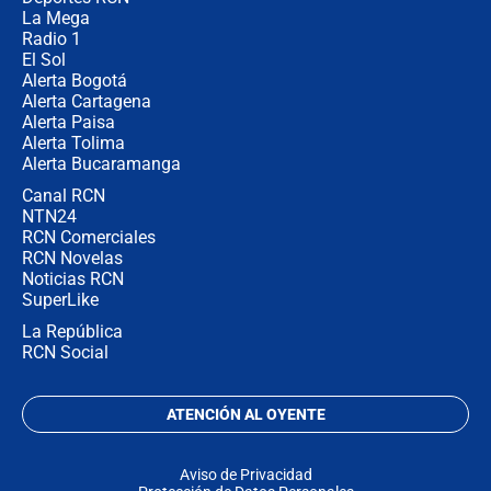
no asistirán?
La Mega
Radio 1
El Sol
Alerta Bogotá
Alerta Cartagena
Alerta Paisa
Alerta Tolima
Alerta Bucaramanga
Canal RCN
NTN24
RCN Comerciales
RCN Novelas
Noticias RCN
SuperLike
La República
RCN Social
ATENCIÓN AL OYENTE
Aviso de Privacidad