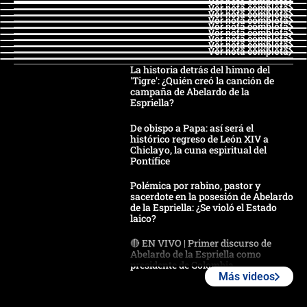
Ver nota completa
Ver nota completa
Ver nota completa
Ver nota completa
Ver nota completa
Ver nota completa
Ver nota completa
Ver nota completa
Ver nota completa
La historia detrás del himno del
'Tigre': ¿Quién creó la canción de
campaña de Abelardo de la
Espriella?
De obispo a Papa: así será el
histórico regreso de León XIV a
Chiclayo, la cuna espiritual del
Pontífice
Polémica por rabino, pastor y
sacerdote en la posesión de Abelardo
de la Espriella: ¿Se violó el Estado
laico?
🔴 EN VIVO | Primer discurso de
Abelardo de la Espriella como
presidente de Colombia
Más videos
¿La posesión de Abelardo De la