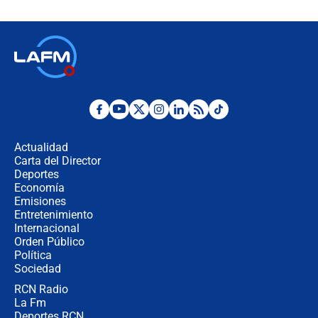
Espriella en Cali inicia la
descentralización en Colombia? Esto
respondió el alcalde Eder
Así será la posesión de Abelardo de
la Espriella este 7 de agosto:
cronograma oficial y detalles clave
Desde dermatitis hasta infecciones:
los riesgos de usar cascos de motos
de aplicaciones de transporte
Actualidad
Carta del Director
¿Cómo comprar dólares desde el
Deportes
celular? Requisitos, pasos y
Economía
recomendaciones
Emisiones
Entretenimiento
Internacional
Las seis de las 6 con Juan Lozano |
Orden Público
jueves 6 de agosto de 2026
Política
Sociedad
RCN Radio
Posesión de Abelardo De La Espriella
La Fm
en Cali: ¿qué pasará con los
congresistas del Pacto Histórico que
Deportes RCN