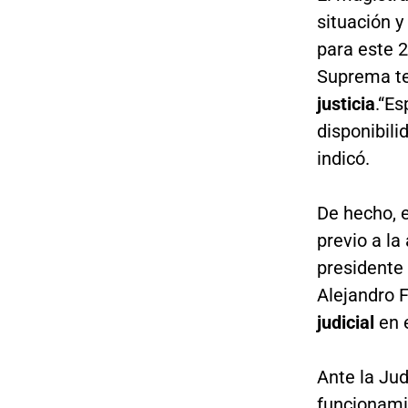
situación y
para este 2
Suprema t
justicia
.“E
disponibili
indicó.
De hecho, e
previo a la
presidente 
Alejandro F
judicial
en 
Ante la Jud
funcionami