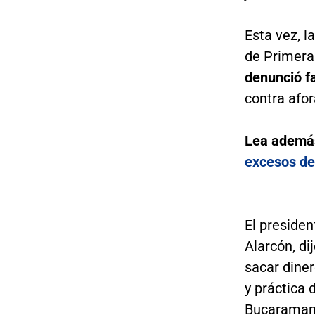
Esta vez, l
de Primera
denunció fa
contra afor
Lea ademá
excesos de
El presiden
Alarcón, di
sacar diner
y práctica
Bucaramang