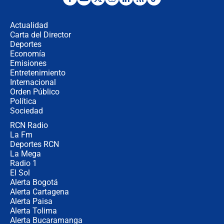
¿La posesión de Abelardo De la
Espriella en Cali inicia la
descentralización en Colombia? Esto
Actualidad
respondió el alcalde Eder
Carta del Director
Así será la posesión de Abelardo de
Deportes
la Espriella este 7 de agosto:
Economía
cronograma oficial y detalles clave
Emisiones
Entretenimiento
Internacional
Desde dermatitis hasta infecciones:
Orden Público
los riesgos de usar cascos de motos
Política
de aplicaciones de transporte
Sociedad
RCN Radio
¿Cómo comprar dólares desde el
La Fm
celular? Requisitos, pasos y
recomendaciones
Deportes RCN
La Mega
Radio 1
El Sol
Alerta Bogotá
Alerta Cartagena
Alerta Paisa
Alerta Tolima
Alerta Bucaramanga