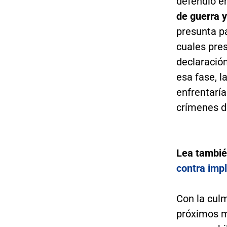
defendió en
de guerra 
presunta pa
cuales pre
declaración
esa fase, l
enfrentaría
crímenes d
Lea tambi
contra imp
Con la culm
próximos m