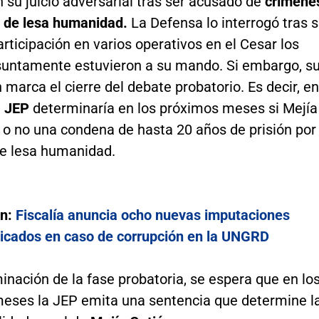
 su juicio adversarial tras ser acusado de
crímene
y de lesa humanidad.
La Defensa lo interrogó tras 
rticipación en varios operativos en el Cesar los
suntamente estuvieron a su mando. Si embargo, s
 marca el cierre del debate probatorio. Es decir, en
a
JEP
determinaría en los próximos meses si Mejía
 o no una condena de hasta 20 años de prisión por
e lesa humanidad.
én:
Fiscalía anuncia ocho nuevas imputaciones
licados en caso de corrupción en la UNGRD
inación de la fase probatoria, se espera que en lo
eses la JEP emita una sentencia que determine l