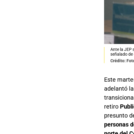
Ante la JEP s
señalado de 
Crédito: Fot
Este marte
adelantó la
transiciona
retiro
Publi
presunto d
personas de
norte del C