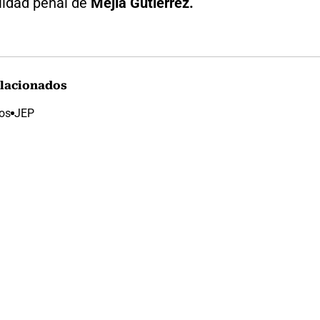
lidad penal de
Mejía Gutiérrez.
lacionados
vos
JEP