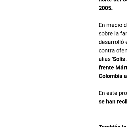
2005.
En medio de
sobre la f
desarrolló 
contra ofen
alias
'Solis
frente Már
Colombia al
En este pr
se han reci
También le