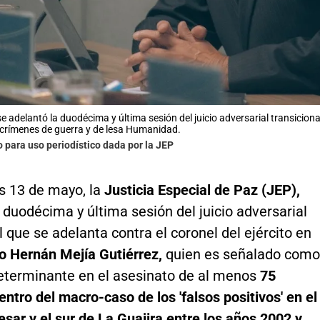
e adelantó la duodécima y última sesión del juicio adversarial transiciona
crímenes de guerra y de lesa Humanidad.
o para uso periodístico dada por la JEP
s 13 de mayo, la
Justicia Especial de Paz (JEP),
 duodécima y última sesión del juicio adversarial
l que se adelanta contra el coronel del ejército en
o Hernán Mejía Gutiérrez,
quien es señalado como
eterminante en el asesinato de al menos
75
ntro del macro-caso de los 'falsos positivos' en el
esar y el sur de La Guajira entre los años 2002 y