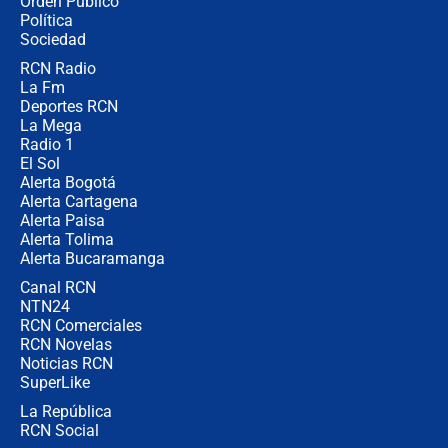
Orden Público
millones al mes a un supuesto
Política
coronel para filtrar información del
Ejército
Sociedad
RCN Radio
Las razones para escoger al nuevo
La Fm
director de la Policía
Deportes RCN
La Mega
Radio 1
El Sol
Alerta Bogotá
Alerta Cartagena
Alerta Paisa
Alerta Tolima
Alerta Bucaramanga
Canal RCN
NTN24
RCN Comerciales
RCN Novelas
Noticias RCN
SuperLike
La República
RCN Social