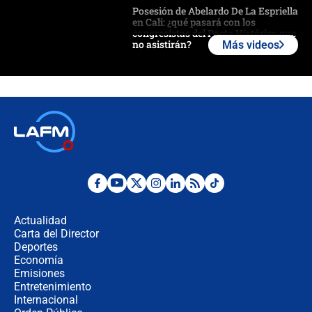
Posesión de Abelardo De La Espriella
en Cali: ¿qué pasará con los
congresistas del Pacto Histórico que
no asistirán?
Más videos
Álvaro Uribe asistirá a la posesión y
crece el pulso por la elección del
contralor
🔴 EN VIVO | Noticiero La FM con
Juan Lozano - 6 de agosto de 2026
¿Por qué De la Espriella gobernará
desde Barranquilla? Experto explica
la razón
Actualidad
Carta del Director
Estratega de Abelardo de la Espriella
Deportes
revela cómo venció a la “casta
Economía
política” en campaña: “Estaba
Emisiones
completamente seguro”
Entretenimiento
Internacional
Alias ‘Calarcá’ habría pagado $60