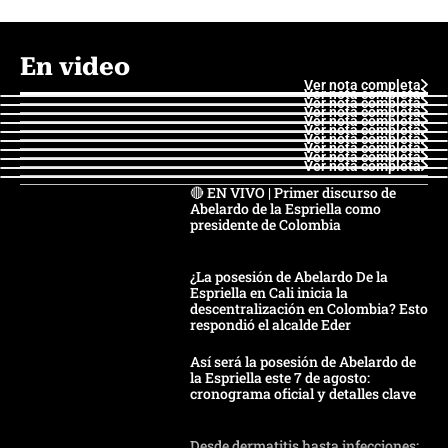
En video
Ver nota completa
Ver nota completa
Ver nota completa
Ver nota completa
Ver nota completa
Ver nota completa
Ver nota completa
Ver nota completa
Ver nota completa
Ver nota completa
🔴 EN VIVO | Primer discurso de
Abelardo de la Espriella como
presidente de Colombia
¿La posesión de Abelardo De la
Espriella en Cali inicia la
descentralización en Colombia? Esto
respondió el alcalde Eder
Así será la posesión de Abelardo de
la Espriella este 7 de agosto:
cronograma oficial y detalles clave
Desde dermatitis hasta infecciones: