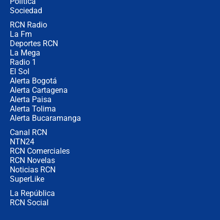
Política
Sociedad
RCN Radio
¿Por qué De la Espriella gobernará
La Fm
desde Barranquilla? Experto explica
la razón
Deportes RCN
La Mega
Radio 1
El Sol
Alerta Bogotá
Alerta Cartagena
Alerta Paisa
Alerta Tolima
Alerta Bucaramanga
Canal RCN
NTN24
RCN Comerciales
RCN Novelas
Noticias RCN
SuperLike
La República
RCN Social