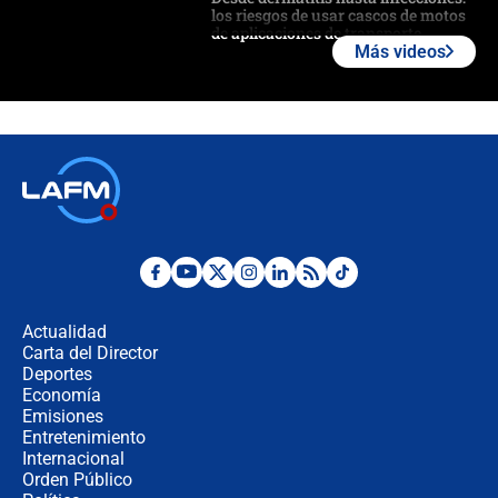
los riesgos de usar cascos de motos
de aplicaciones de transporte
Más videos
¿Cómo comprar dólares desde el
celular? Requisitos, pasos y
recomendaciones
Las seis de las 6 con Juan Lozano |
jueves 6 de agosto de 2026
Posesión de Abelardo De La Espriella
en Cali: ¿qué pasará con los
congresistas del Pacto Histórico que
Actualidad
no asistirán?
Carta del Director
Álvaro Uribe asistirá a la posesión y
Deportes
crece el pulso por la elección del
Economía
contralor
Emisiones
Entretenimiento
Internacional
🔴 EN VIVO | Noticiero La FM con
Orden Público
Juan Lozano - 6 de agosto de 2026