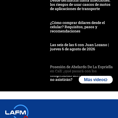
Desde dermatitis hasta infecciones:
los riesgos de usar cascos de motos
de aplicaciones de transporte
¿Cómo comprar dólares desde el
celular? Requisitos, pasos y
recomendaciones
Las seis de las 6 con Juan Lozano |
jueves 6 de agosto de 2026
Posesión de Abelardo De La Espriella
en Cali: ¿qué pasará con los
congresistas del Pacto Histórico que
no asistirán?
Más videos
Álvaro Uribe asistirá a la posesión y
crece el pulso por la elección del
contralor
🔴 EN VIVO | Noticiero La FM con
Juan Lozano - 6 de agosto de 2026