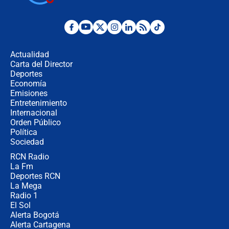
¿Por qué De la Espriella gobernará
desde Barranquilla? Experto explica
la razón
Actualidad
Carta del Director
Estratega de Abelardo de la Espriella
Deportes
revela cómo venció a la “casta
Economía
política” en campaña: “Estaba
Emisiones
completamente seguro”
Entretenimiento
Internacional
Alias ‘Calarcá’ habría pagado $60
Orden Público
millones al mes a un supuesto
Política
coronel para filtrar información del
Ejército
Sociedad
RCN Radio
Las razones para escoger al nuevo
La Fm
director de la Policía
Deportes RCN
La Mega
Radio 1
El Sol
Alerta Bogotá
Alerta Cartagena