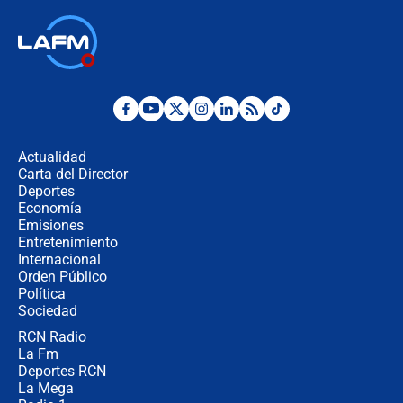
Las seis de las 6 con Juan Lozano |
jueves 6 de agosto de 2026
Posesión de Abelardo De La Espriella
en Cali: ¿qué pasará con los
congresistas del Pacto Histórico que
Actualidad
no asistirán?
Carta del Director
Álvaro Uribe asistirá a la posesión y
Deportes
crece el pulso por la elección del
Economía
contralor
Emisiones
Entretenimiento
Internacional
🔴 EN VIVO | Noticiero La FM con
Orden Público
Juan Lozano - 6 de agosto de 2026
Política
Sociedad
RCN Radio
¿Por qué De la Espriella gobernará
La Fm
desde Barranquilla? Experto explica
la razón
Deportes RCN
La Mega