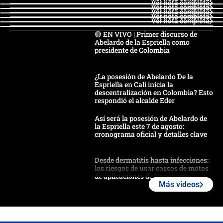
Ver nota completa
Ver nota completa
Ver nota completa
Ver nota completa
Ver nota completa
🔴 EN VIVO | Primer discurso de
Abelardo de la Espriella como
presidente de Colombia
¿La posesión de Abelardo De la
Espriella en Cali inicia la
descentralización en Colombia? Esto
respondió el alcalde Eder
Así será la posesión de Abelardo de
la Espriella este 7 de agosto:
cronograma oficial y detalles clave
Desde dermatitis hasta infecciones:
los riesgos de usar cascos de motos
de aplicaciones de transporte
Más videos
¿Cómo comprar dólares desde el
celular? Requisitos, pasos y
recomendaciones