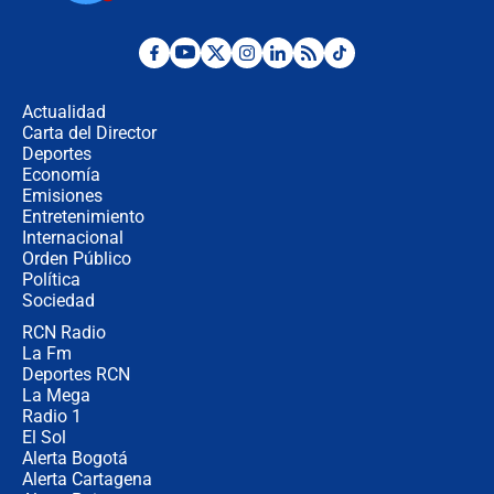
¿Por qué De la Espriella gobernará
desde Barranquilla? Experto explica
la razón
Actualidad
Carta del Director
Estratega de Abelardo de la Espriella
Deportes
revela cómo venció a la “casta
Economía
política” en campaña: “Estaba
Emisiones
completamente seguro”
Entretenimiento
Internacional
Alias ‘Calarcá’ habría pagado $60
Orden Público
millones al mes a un supuesto
Política
coronel para filtrar información del
Ejército
Sociedad
RCN Radio
Las razones para escoger al nuevo
La Fm
director de la Policía
Deportes RCN
La Mega
Radio 1
El Sol
Alerta Bogotá
Alerta Cartagena