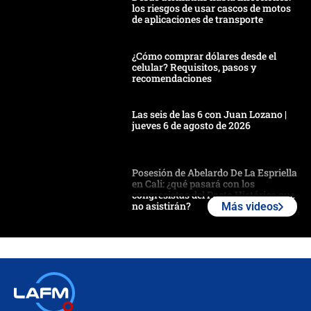
los riesgos de usar cascos de motos
de aplicaciones de transporte
¿Cómo comprar dólares desde el
celular? Requisitos, pasos y
recomendaciones
Las seis de las 6 con Juan Lozano |
jueves 6 de agosto de 2026
Posesión de Abelardo De La Espriella
en Cali: ¿qué pasará con los
congresistas del Pacto Histórico que
no asistirán?
Más videos
Álvaro Uribe asistirá a la posesión y
crece el pulso por la elección del
contralor
🔴 EN VIVO | Noticiero La FM con
Juan Lozano - 6 de agosto de 2026