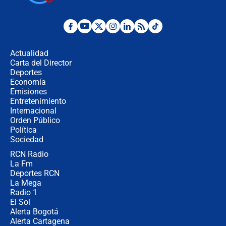
cronograma oficial y detalles clave
Desde dermatitis hasta infecciones:
los riesgos de usar cascos de motos
de aplicaciones de transporte
Actualidad
Carta del Director
¿Cómo comprar dólares desde el
Deportes
celular? Requisitos, pasos y
Economía
recomendaciones
Emisiones
Entretenimiento
Internacional
Las seis de las 6 con Juan Lozano |
Orden Público
jueves 6 de agosto de 2026
Política
Sociedad
RCN Radio
Posesión de Abelardo De La Espriella
La Fm
en Cali: ¿qué pasará con los
congresistas del Pacto Histórico que
Deportes RCN
no asistirán?
La Mega
Radio 1
El Sol
Alerta Bogotá
Alerta Cartagena