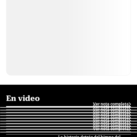
En video
Ver nota completa
Ver nota completa
Ver nota completa
Ver nota completa
Ver nota completa
Ver nota completa
Ver nota completa
Ver nota completa
Ver nota completa
Ver nota completa
La historia detrás del himno del