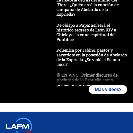
'Tigre': ¿Quién creó la canción de
campaña de Abelardo de la
Espriella?
De obispo a Papa: así será el
histórico regreso de León XIV a
Chiclayo, la cuna espiritual del
Pontífice
Polémica por rabino, pastor y
sacerdote en la posesión de Abelardo
de la Espriella: ¿Se violó el Estado
laico?
🔴 EN VIVO | Primer discurso de
Abelardo de la Espriella como
presidente de Colombia
Más videos
¿La posesión de Abelardo De la
Espriella en Cali inicia la
descentralización en Colombia? Esto
respondió el alcalde Eder
Así será la posesión de Abelardo de
la Espriella este 7 de agosto: