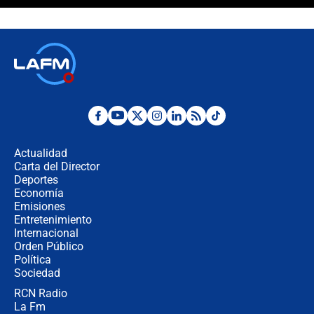
Álvaro Uribe asistirá a la posesión y
crece el pulso por la elección del
contralor
🔴 EN VIVO | Noticiero La FM con
Juan Lozano - 6 de agosto de 2026
¿Por qué De la Espriella gobernará
desde Barranquilla? Experto explica
la razón
Actualidad
Carta del Director
Estratega de Abelardo de la Espriella
Deportes
revela cómo venció a la “casta
Economía
política” en campaña: “Estaba
Emisiones
completamente seguro”
Entretenimiento
Internacional
Alias ‘Calarcá’ habría pagado $60
Orden Público
millones al mes a un supuesto
Política
coronel para filtrar información del
Ejército
Sociedad
RCN Radio
Las razones para escoger al nuevo
La Fm
director de la Policía