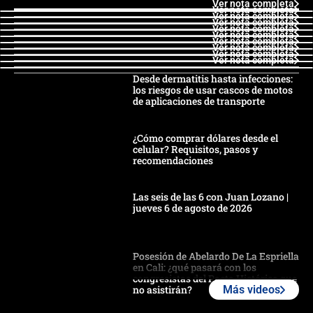
Ver nota completa
Ver nota completa
Ver nota completa
Ver nota completa
Ver nota completa
Ver nota completa
Ver nota completa
Ver nota completa
Ver nota completa
Ver nota completa
Desde dermatitis hasta infecciones:
los riesgos de usar cascos de motos
de aplicaciones de transporte
¿Cómo comprar dólares desde el
celular? Requisitos, pasos y
recomendaciones
Las seis de las 6 con Juan Lozano |
jueves 6 de agosto de 2026
Posesión de Abelardo De La Espriella
en Cali: ¿qué pasará con los
congresistas del Pacto Histórico que
no asistirán?
Más videos