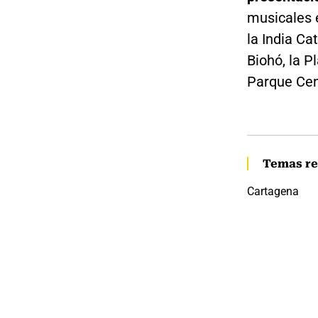
musicales e
la India Ca
Biohó, la P
Parque Cen
Temas re
Cartagena