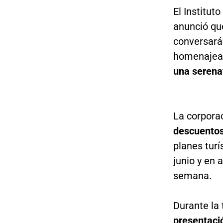
El Institut
anunció que
conversarán
homenajear
una serenat
La corpora
descuentos
planes turí
junio y en 
semana.
Durante la 
presentació