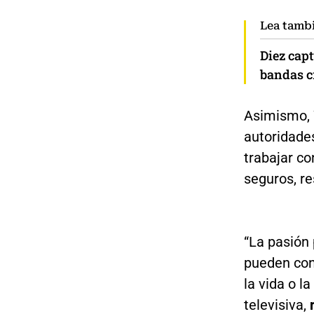
Lea tamb
Diez cap
bandas cr
Asimismo, 
autoridade
trabajar c
seguros, re
“La pasión 
pueden conv
la vida o l
televisiva,