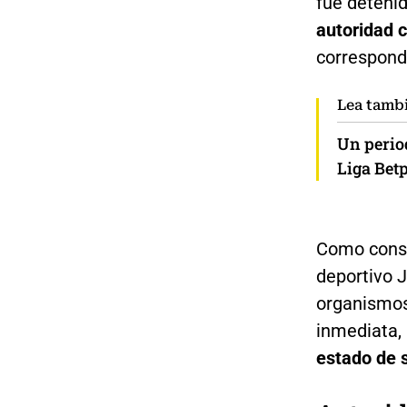
fue detenid
autoridad 
correspond
Lea tamb
Un period
Liga Bet
Como conse
deportivo J
organismos
inmediata, 
estado de s