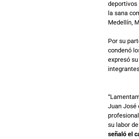
deportivos 
la sana com
Medellín, M
Por su par
condenó lo
expresó su
integrantes
“Lamentam
Juan José 
profesiona
su labor d
señaló el c