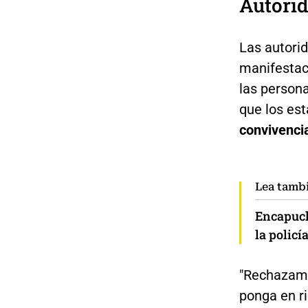
Autorid
Las autori
manifestaci
las persona
que los est
convivencia
Lea tamb
Encapuch
la policí
"Rechazamo
ponga en ri