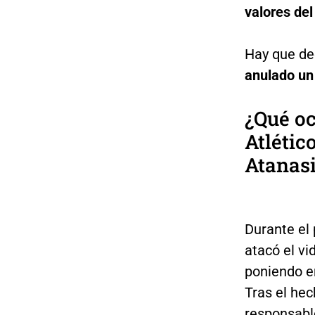
valores del
Hay que de
anulado un 
¿Qué oc
Atlétic
Atanasi
Durante el 
atacó el vi
poniendo en
Tras el hec
responsabl