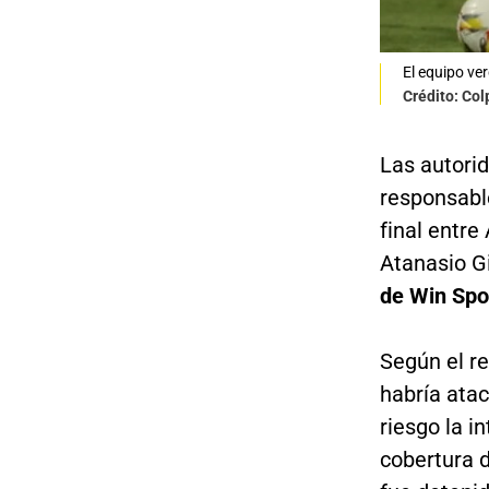
El equipo ver
Crédito: Co
Las autori
responsable
final entre
Atanasio G
de Win Spo
Según el re
habría atac
riesgo la i
cobertura d