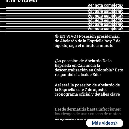
Ver nota completa
Ver nota completa
Ver nota completa
Ver nota completa
Ver nota completa
Ver nota completa
Ver nota completa
Ver nota completa
Ver nota completa
Ver nota completa
🔴 EN VIVO | Posesión presidencial
de Abelardo de la Espriella hoy 7 de
agosto, siga el minuto a minuto
¿La posesión de Abelardo De la
Espriella en Cali inicia la
descentralización en Colombia? Esto
respondió el alcalde Eder
Así será la posesión de Abelardo de
la Espriella este 7 de agosto:
cronograma oficial y detalles clave
Desde dermatitis hasta infecciones:
los riesgos de usar cascos de motos
de aplicaciones de transporte
Más videos