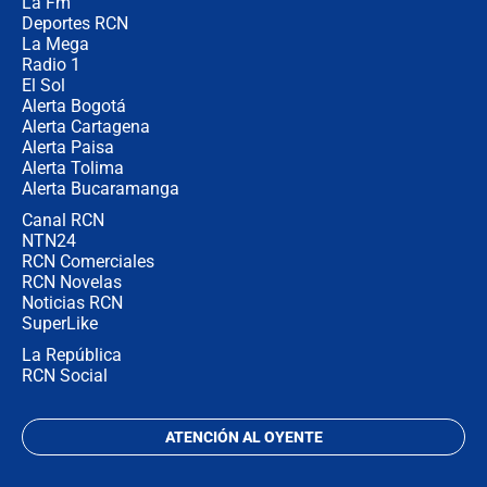
La Fm
desde Barranquilla? Experto explica
la razón
Deportes RCN
La Mega
Radio 1
El Sol
Alerta Bogotá
Alerta Cartagena
Alerta Paisa
Alerta Tolima
Alerta Bucaramanga
Canal RCN
NTN24
RCN Comerciales
RCN Novelas
Noticias RCN
SuperLike
La República
RCN Social
ATENCIÓN AL OYENTE