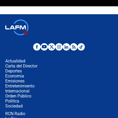
¿Cómo comprar dólares desde el
celular? Requisitos, pasos y
recomendaciones
Las seis de las 6 con Juan Lozano |
jueves 6 de agosto de 2026
Posesión de Abelardo De La Espriella
en Cali: ¿qué pasará con los
congresistas del Pacto Histórico que
Actualidad
no asistirán?
Carta del Director
Álvaro Uribe asistirá a la posesión y
Deportes
crece el pulso por la elección del
Economía
contralor
Emisiones
Entretenimiento
Internacional
🔴 EN VIVO | Noticiero La FM con
Orden Público
Juan Lozano - 6 de agosto de 2026
Política
Sociedad
RCN Radio
¿Por qué De la Espriella gobernará