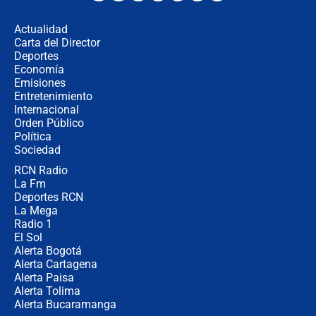
los riesgos de usar cascos de motos
de aplicaciones de transporte
Actualidad
Carta del Director
¿Cómo comprar dólares desde el
Deportes
celular? Requisitos, pasos y
Economía
recomendaciones
Emisiones
Entretenimiento
Internacional
Las seis de las 6 con Juan Lozano |
Orden Público
jueves 6 de agosto de 2026
Política
Sociedad
RCN Radio
Posesión de Abelardo De La Espriella
La Fm
en Cali: ¿qué pasará con los
congresistas del Pacto Histórico que
Deportes RCN
no asistirán?
La Mega
Radio 1
El Sol
Alerta Bogotá
Alerta Cartagena
Alerta Paisa
Alerta Tolima
Alerta Bucaramanga