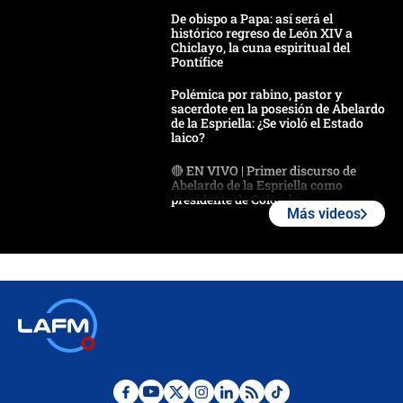
De obispo a Papa: así será el
histórico regreso de León XIV a
Chiclayo, la cuna espiritual del
Pontífice
Polémica por rabino, pastor y
sacerdote en la posesión de Abelardo
de la Espriella: ¿Se violó el Estado
laico?
🔴 EN VIVO | Primer discurso de
Abelardo de la Espriella como
presidente de Colombia
Más videos
¿La posesión de Abelardo De la
Espriella en Cali inicia la
descentralización en Colombia? Esto
respondió el alcalde Eder
Así será la posesión de Abelardo de
la Espriella este 7 de agosto:
cronograma oficial y detalles clave
Desde dermatitis hasta infecciones: