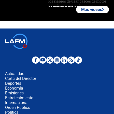
los riesgos de usar cascos de motos
de aplicaciones de transporte
Más videos
¿Cómo comprar dólares desde el
celular? Requisitos, pasos y
recomendaciones
Las seis de las 6 con Juan Lozano |
jueves 6 de agosto de 2026
Posesión de Abelardo De La Espriella
en Cali: ¿qué pasará con los
congresistas del Pacto Histórico que
Actualidad
no asistirán?
Carta del Director
Álvaro Uribe asistirá a la posesión y
Deportes
crece el pulso por la elección del
Economía
contralor
Emisiones
Entretenimiento
Internacional
🔴 EN VIVO | Noticiero La FM con
Orden Público
Juan Lozano - 6 de agosto de 2026
Política