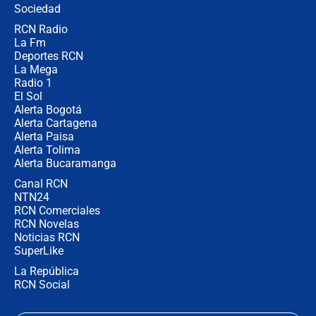
Sociedad
RCN Radio
¿Por qué De la Espriella gobernará
La Fm
desde Barranquilla? Experto explica
la razón
Deportes RCN
La Mega
Radio 1
El Sol
Alerta Bogotá
Alerta Cartagena
Alerta Paisa
Alerta Tolima
Alerta Bucaramanga
Canal RCN
NTN24
RCN Comerciales
RCN Novelas
Noticias RCN
SuperLike
La República
RCN Social