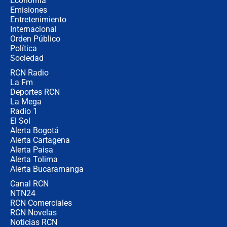
Economía
política” en campaña: “Estaba
Emisiones
completamente seguro”
Entretenimiento
Internacional
Alias ‘Calarcá’ habría pagado $60
Orden Público
millones al mes a un supuesto
Política
coronel para filtrar información del
Ejército
Sociedad
RCN Radio
Las razones para escoger al nuevo
La Fm
director de la Policía
Deportes RCN
La Mega
Radio 1
El Sol
Alerta Bogotá
Alerta Cartagena
Alerta Paisa
Alerta Tolima
Alerta Bucaramanga
Canal RCN
NTN24
RCN Comerciales
RCN Novelas
Noticias RCN