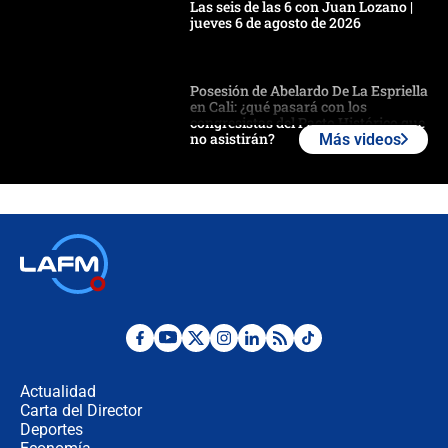
Las seis de las 6 con Juan Lozano |
jueves 6 de agosto de 2026
Posesión de Abelardo De La Espriella
en Cali: ¿qué pasará con los
congresistas del Pacto Histórico que
no asistirán?
Más videos
Álvaro Uribe asistirá a la posesión y
crece el pulso por la elección del
contralor
🔴 EN VIVO | Noticiero La FM con
Juan Lozano - 6 de agosto de 2026
¿Por qué De la Espriella gobernará
desde Barranquilla? Experto explica
la razón
Actualidad
Carta del Director
Estratega de Abelardo de la Espriella
Deportes
revela cómo venció a la “casta