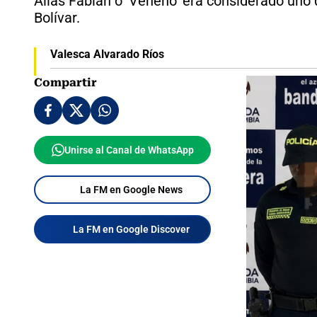
Alias Fabián o 'Veneno' era considerado uno 
Bolívar.
Valesca Alvarado Ríos
Compartir
Unirse al Canal de WhatsApp
La FM en Google News
La FM en Google Discover