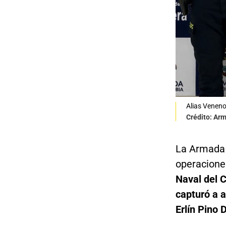
Alias Veneno,
Crédito: Ar
La Armada 
operacione
Naval del 
capturó a a
Erlín Pino 