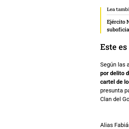
Lea tamb
Ejército
suboficia
Este es
Según las a
por delito 
cartel de 
presunta pa
Clan del Go
Alias Fabiá