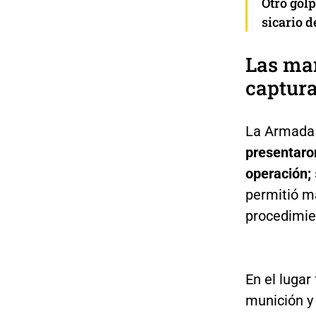
Otro golp
sicario 
Las man
captura
La Armada 
presentaro
operación;
permitió ma
procedimie
En el lugar
munición y 