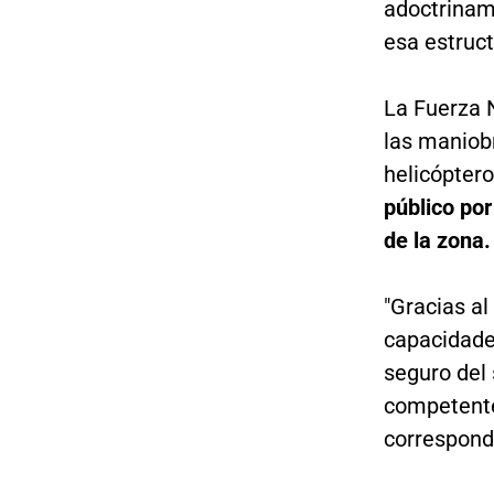
adoctrinami
esa estruct
La Fuerza 
las maniobr
helicóptero
público por
de la zona.
"Gracias al
capacidades
seguro del 
competente
correspond