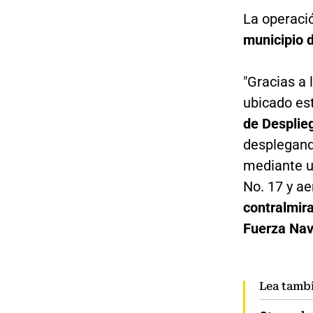
La operació
municipio 
"Gracias a 
ubicado est
de Desplieg
desplegand
mediante un
No. 17 y ae
contralmir
Fuerza Nava
Lea tamb