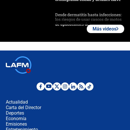
Desde dermatitis hasta infecciones:
los riesgos de usar cascos de motos
de aplicaciones de transporte
Más videos
¿Cómo comprar dólares desde el
celular? Requisitos, pasos y
recomendaciones
Las seis de las 6 con Juan Lozano |
jueves 6 de agosto de 2026
Posesión de Abelardo De La Espriella
en Cali: ¿qué pasará con los
congresistas del Pacto Histórico que
Actualidad
no asistirán?
Carta del Director
Álvaro Uribe asistirá a la posesión y
Deportes
crece el pulso por la elección del
Economía
contralor
Emisiones
Entretenimiento