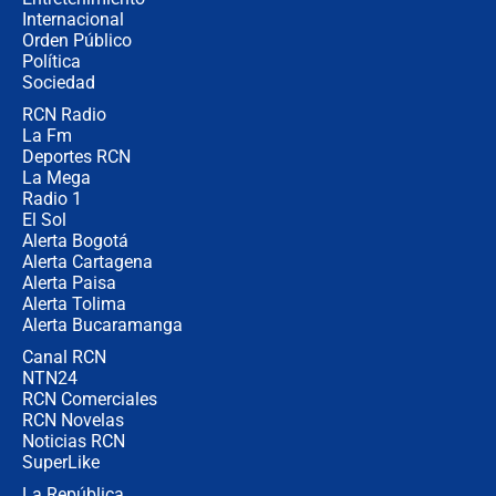
Internacional
🔴 EN VIVO | Noticiero La FM con
Orden Público
Juan Lozano - 6 de agosto de 2026
Política
Sociedad
RCN Radio
¿Por qué De la Espriella gobernará
La Fm
desde Barranquilla? Experto explica
la razón
Deportes RCN
La Mega
Radio 1
El Sol
Alerta Bogotá
Alerta Cartagena
Alerta Paisa
Alerta Tolima
Alerta Bucaramanga
Canal RCN
NTN24
RCN Comerciales
RCN Novelas
Noticias RCN
SuperLike
La República