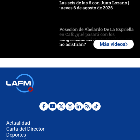
Las seis de las 6 con Juan Lozano |
jueves 6 de agosto de 2026
Posesión de Abelardo De La Espriella
en Cali: ¿qué pasará con los
congresistas del Pacto Histórico que
no asistirán?
Más videos
Álvaro Uribe asistirá a la posesión y
crece el pulso por la elección del
contralor
🔴 EN VIVO | Noticiero La FM con
Juan Lozano - 6 de agosto de 2026
¿Por qué De la Espriella gobernará
desde Barranquilla? Experto explica
la razón
Actualidad
Carta del Director
Estratega de Abelardo de la Espriella
Deportes
revela cómo venció a la “casta