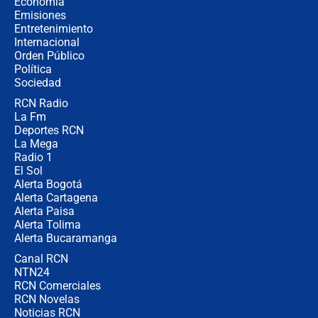
Economía
política” en campaña: “Estaba
Emisiones
completamente seguro”
Entretenimiento
Internacional
Alias ‘Calarcá’ habría pagado $60
Orden Público
millones al mes a un supuesto
Política
coronel para filtrar información del
Ejército
Sociedad
RCN Radio
Las razones para escoger al nuevo
La Fm
director de la Policía
Deportes RCN
La Mega
Radio 1
El Sol
Alerta Bogotá
Alerta Cartagena
Alerta Paisa
Alerta Tolima
Alerta Bucaramanga
Canal RCN
NTN24
RCN Comerciales
RCN Novelas
Noticias RCN