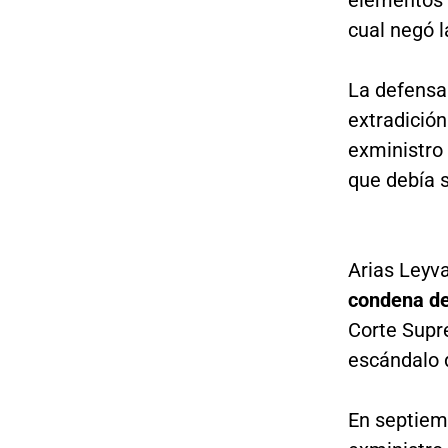
elementos p
cual negó l
La defensa 
extradició
exministro
que debía 
Arias Leyva
condena de
Corte Supre
escándalo
En septiemb