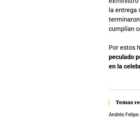
exministro 
la entrega
terminaron
cumplían co
Por estos h
peculado po
en la celeb
Temas re
Andrés Felipe 