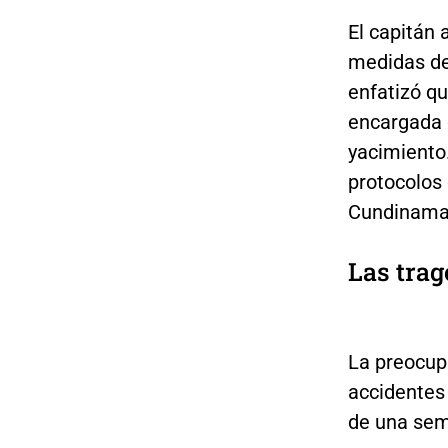
El capitán
medidas de
enfatizó q
encargada d
yacimiento
protocolos 
Cundinamar
Las trag
La preocup
accidentes
de una se