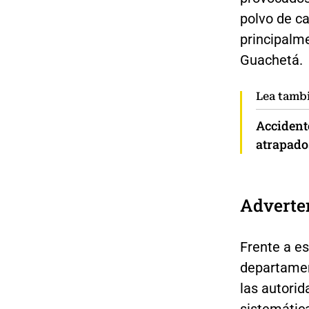
polvo de c
principalm
Guachetá.
Lea tamb
Accident
atrapado
Adverten
Frente a es
departamen
las autori