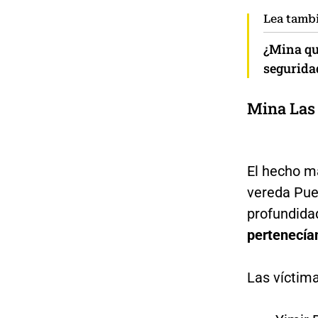
Lea tamb
¿Mina qu
segurida
Mina Las
El hecho m
vereda Pue
profundida
pertenecía
Las víctim