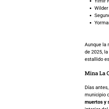
Yimir 
Wilder
Segund
Yorman
Aunque la m
de 2025, la
estallido e
Mina La 
Días antes,
municipio 
muertos y 