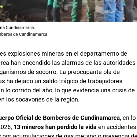
ina Cundinamarca.
mberos de Cundinamarca.
tes explosiones mineras en el departamento de
ca han encendido las alarmas de las autoridades 
rganismos de socorro. La preocupante ola de
s ha dejado un saldo trágico de trabajadores
en lo corrido del año, lo que evidencia una crisis de
n los socavones de la región.
uerpo Oficial de Bomberos de Cundinamarca
, en lo
2026,
13 mineros han perdido la vida
en accidentes
 por acumulaciones de gas metano o presencia d