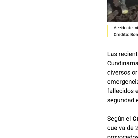
Accidente m
Crédito: Bo
Las recien
Cundinamar
diversos o
emergencia
fallecidos 
seguridad e
Según el
C
que va de 
provocados