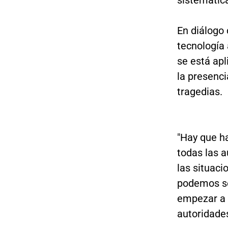
sistemática
En diálogo
tecnología
se está apl
la presenci
tragedias.
"Hay que ha
todas las 
las situaci
podemos se
empezar a l
autoridade