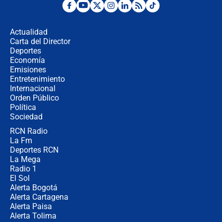
Desde dermatitis hasta infecciones:
los riesgos de usar cascos de motos
de aplicaciones de transporte
Actualidad
Carta del Director
¿Cómo comprar dólares desde el
Deportes
celular? Requisitos, pasos y
Economía
recomendaciones
Emisiones
Entretenimiento
Internacional
Las seis de las 6 con Juan Lozano |
Orden Público
jueves 6 de agosto de 2026
Política
Sociedad
RCN Radio
Posesión de Abelardo De La Espriella
La Fm
en Cali: ¿qué pasará con los
congresistas del Pacto Histórico que
Deportes RCN
no asistirán?
La Mega
Radio 1
El Sol
Alerta Bogotá
Alerta Cartagena
Alerta Paisa
Alerta Tolima