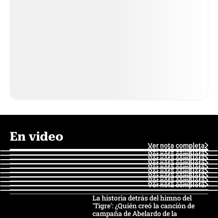
En video
Ver nota completa
Ver nota completa
Ver nota completa
Ver nota completa
Ver nota completa
Ver nota completa
Ver nota completa
Ver nota completa
Ver nota completa
Ver nota completa
La historia detrás del himno del
'Tigre': ¿Quién creó la canción de
campaña de Abelardo de la