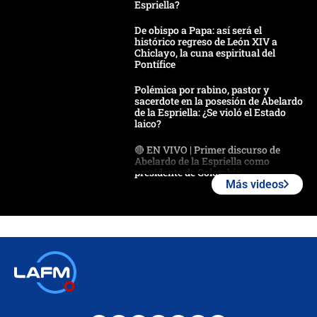
Espriella?
De obispo a Papa: así será el
histórico regreso de León XIV a
Chiclayo, la cuna espiritual del
Pontífice
Polémica por rabino, pastor y
sacerdote en la posesión de Abelardo
de la Espriella: ¿Se violó el Estado
laico?
🔴 EN VIVO | Primer discurso de
Abelardo de la Espriella como
presidente de Colombia
Más videos
¿La posesión de Abelardo De la
Espriella en Cali inicia la
descentralización en Colombia? Esto
respondió el alcalde Eder
Así será la posesión de Abelardo de
la Espriella este 7 de agosto:
cronograma oficial y detalles clave