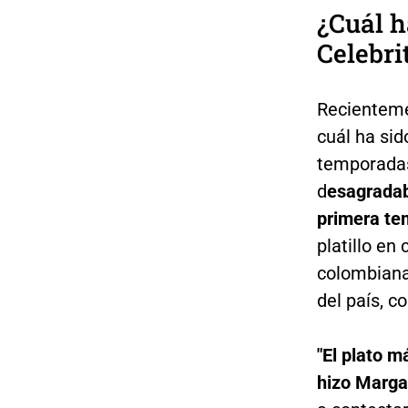
¿Cuál h
Celebri
Recientemen
cuál ha sid
temporada
d
esagradab
primera tem
platillo en
colombiana
del país, 
"El plato m
hizo Marga