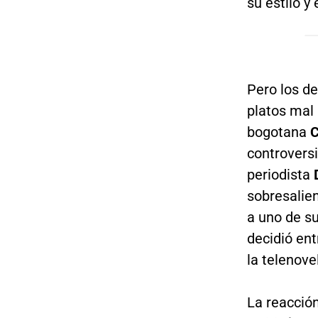
su estilo y
Pero los de
platos mal
bogotana
C
controversi
periodista
sobresalien
a uno de s
decidió ent
la telenov
La reacción