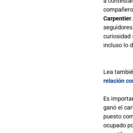
a contesta
compañeros
Carpentier
seguidores
curiosidad 
incluso lo 
Lea tambi
relación c
Es importa
ganó el car
puesto com
ocupado po