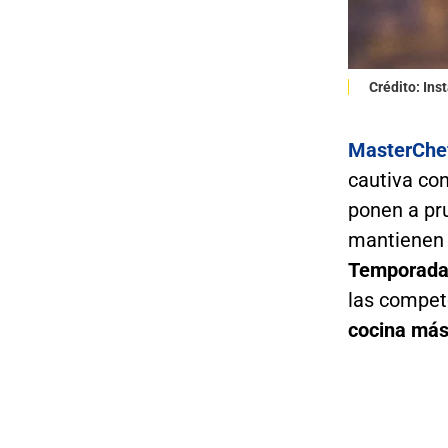
Crédito: In
MasterChef
cautiva co
ponen a pr
mantienen 
Temporada
las compet
cocina más