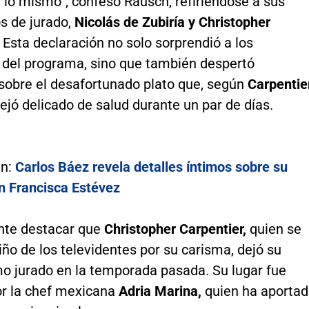
r lo mismo
"
, confesó Rausch, refiriéndose a sus
 de jurado,
Nicolás de Zubiría y Christopher
. Esta declaración no solo sorprendió a los
 del programa, sino que también despertó
sobre el desafortunado plato que, según
Carpentier
dejó delicado de salud durante un par de días.
én:
Carlos Báez revela detalles íntimos sobre su
on Francisca Estévez
nte destacar que
Christopher Carpentier,
quien se
iño de los televidentes por su carisma, dejó su
o jurado en la temporada pasada. Su lugar fue
r la chef mexicana
Adria Marina,
quien ha aporta