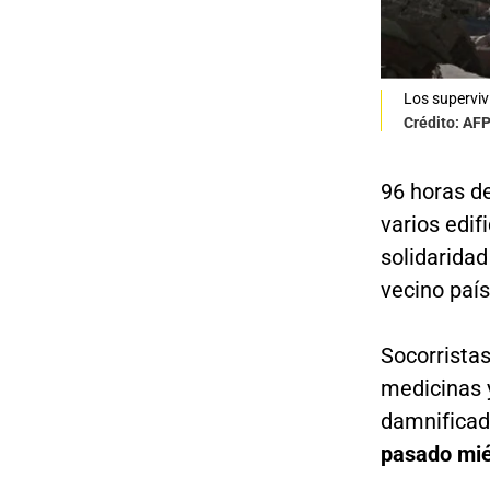
Los superviv
Crédito: AF
96 horas de
varios edif
solidaridad
vecino paí
Socorrista
medicinas y
damnificad
pasado miér