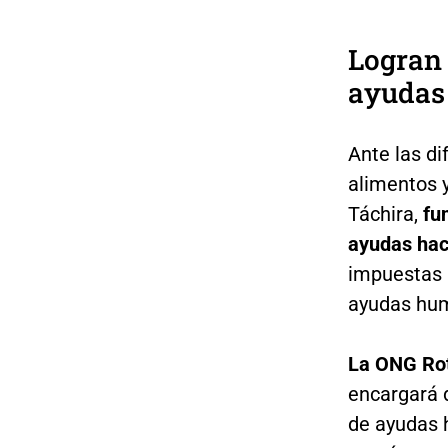
Logran 
ayudas 
Ante las di
alimentos 
Táchira,
fu
ayudas hac
impuestas p
ayudas hum
La ONG Rota
encargará 
de ayudas 