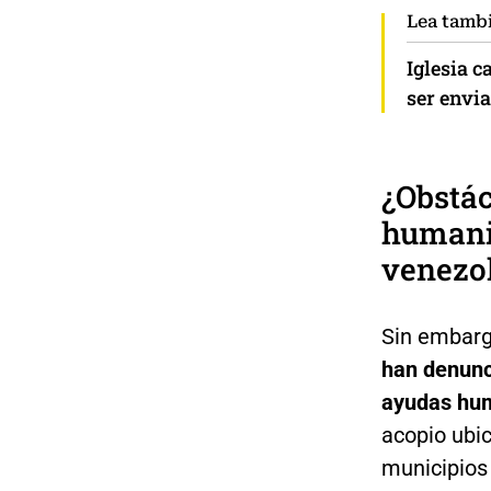
Lea tamb
Iglesia c
ser envi
¿Obstác
humanit
venezo
Sin embarg
han denunc
ayudas hum
acopio ubic
municipios