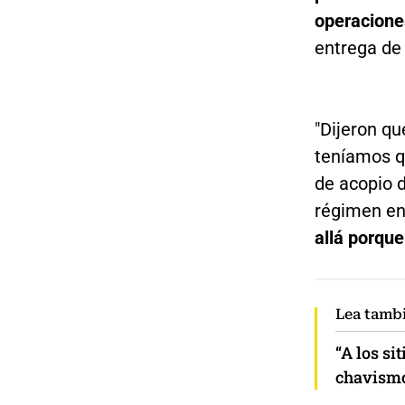
operacione
entrega de 
"Dijeron q
teníamos q
de acopio 
régimen en 
allá porque
Lea tamb
“A los si
chavismo