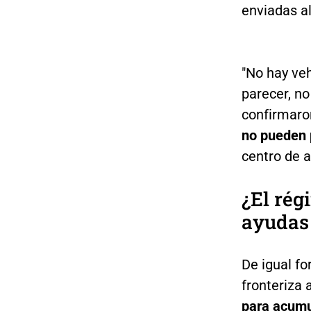
enviadas al
"No hay veh
parecer, no
confirmar
no pueden 
centro de a
¿El rég
ayudas 
De igual fo
fronteriza 
para acumu