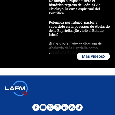
De obispo a Papa: así será el
histórico regreso de León XIV a
Chiclayo, la cuna espiritual del
Pontífice
Polémica por rabino, pastor y
sacerdote en la posesión de Abelardo
de la Espriella: ¿Se violó el Estado
laico?
🔴 EN VIVO | Primer discurso de
Abelardo de la Espriella como
presidente de Colombia
Más videos
¿La posesión de Abelardo De la
Espriella en Cali inicia la
descentralización en Colombia? Esto
respondió el alcalde Eder
Así será la posesión de Abelardo de
la Espriella este 7 de agosto:
cronograma oficial y detalles clave
Desde dermatitis hasta infecciones:
los riesgos de usar cascos de motos