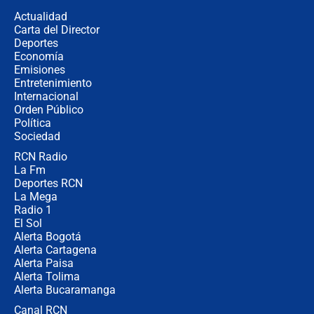
de aplicaciones de transporte
Actualidad
Carta del Director
¿Cómo comprar dólares desde el
Deportes
celular? Requisitos, pasos y
Economía
recomendaciones
Emisiones
Entretenimiento
Internacional
Las seis de las 6 con Juan Lozano |
Orden Público
jueves 6 de agosto de 2026
Política
Sociedad
RCN Radio
Posesión de Abelardo De La Espriella
La Fm
en Cali: ¿qué pasará con los
congresistas del Pacto Histórico que
Deportes RCN
no asistirán?
La Mega
Radio 1
El Sol
Alerta Bogotá
Alerta Cartagena
Alerta Paisa
Alerta Tolima
Alerta Bucaramanga
Canal RCN