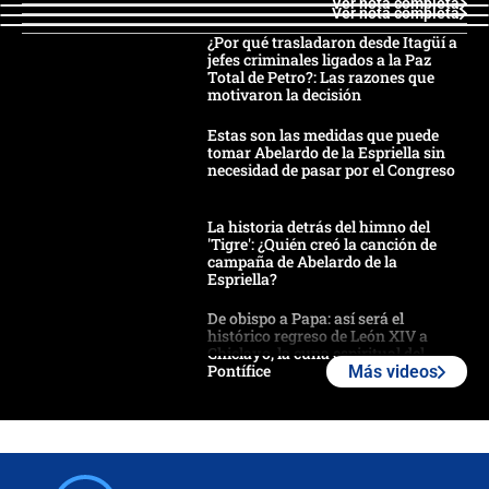
Ver nota completa
Ver nota completa
¿Por qué trasladaron desde Itagüí a
jefes criminales ligados a la Paz
Total de Petro?: Las razones que
motivaron la decisión
Estas son las medidas que puede
tomar Abelardo de la Espriella sin
necesidad de pasar por el Congreso
La historia detrás del himno del
'Tigre': ¿Quién creó la canción de
campaña de Abelardo de la
Espriella?
De obispo a Papa: así será el
histórico regreso de León XIV a
Chiclayo, la cuna espiritual del
Pontífice
Más videos
Polémica por rabino, pastor y
sacerdote en la posesión de Abelardo
de la Espriella: ¿Se violó el Estado
laico?