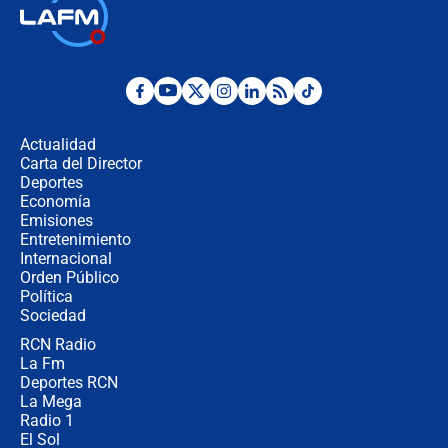
🔴 EN VIVO | Primer discurso de
Abelardo de la Espriella como
presidente de Colombia
¿La posesión de Abelardo De la
Espriella en Cali inicia la
descentralización en Colombia? Esto
Actualidad
respondió el alcalde Eder
Carta del Director
Así será la posesión de Abelardo de
Deportes
la Espriella este 7 de agosto:
Economía
cronograma oficial y detalles clave
Emisiones
Entretenimiento
Internacional
Desde dermatitis hasta infecciones:
Orden Público
los riesgos de usar cascos de motos
Política
de aplicaciones de transporte
Sociedad
RCN Radio
¿Cómo comprar dólares desde el
La Fm
celular? Requisitos, pasos y
recomendaciones
Deportes RCN
La Mega
Radio 1
El Sol