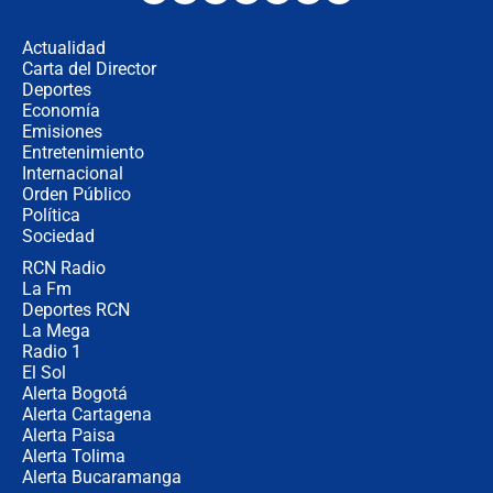
los riesgos de usar cascos de motos
de aplicaciones de transporte
Actualidad
Carta del Director
¿Cómo comprar dólares desde el
Deportes
celular? Requisitos, pasos y
Economía
recomendaciones
Emisiones
Entretenimiento
Internacional
Las seis de las 6 con Juan Lozano |
Orden Público
jueves 6 de agosto de 2026
Política
Sociedad
RCN Radio
Posesión de Abelardo De La Espriella
La Fm
en Cali: ¿qué pasará con los
congresistas del Pacto Histórico que
Deportes RCN
no asistirán?
La Mega
Radio 1
El Sol
Alerta Bogotá
Alerta Cartagena
Alerta Paisa
Alerta Tolima
Alerta Bucaramanga