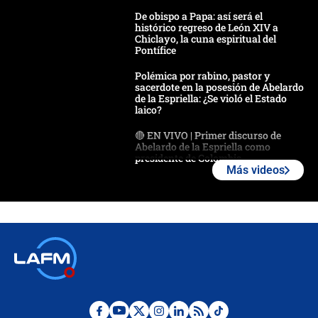
De obispo a Papa: así será el
histórico regreso de León XIV a
Chiclayo, la cuna espiritual del
Pontífice
Polémica por rabino, pastor y
sacerdote en la posesión de Abelardo
de la Espriella: ¿Se violó el Estado
laico?
🔴 EN VIVO | Primer discurso de
Abelardo de la Espriella como
presidente de Colombia
Más videos
¿La posesión de Abelardo De la
Espriella en Cali inicia la
descentralización en Colombia? Esto
respondió el alcalde Eder
Así será la posesión de Abelardo de
la Espriella este 7 de agosto:
cronograma oficial y detalles clave
Desde dermatitis hasta infecciones: