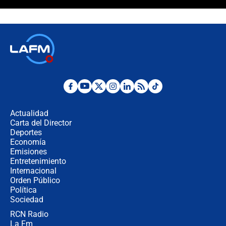
¿La posesión de Abelardo De la
Espriella en Cali inicia la
descentralización en Colombia? Esto
respondió el alcalde Eder
Así será la posesión de Abelardo de
la Espriella este 7 de agosto:
cronograma oficial y detalles clave
Desde dermatitis hasta infecciones:
los riesgos de usar cascos de motos
de aplicaciones de transporte
Actualidad
Carta del Director
¿Cómo comprar dólares desde el
Deportes
celular? Requisitos, pasos y
Economía
recomendaciones
Emisiones
Entretenimiento
Internacional
Las seis de las 6 con Juan Lozano |
Orden Público
jueves 6 de agosto de 2026
Política
Sociedad
RCN Radio
Posesión de Abelardo De La Espriella
La Fm
en Cali: ¿qué pasará con los