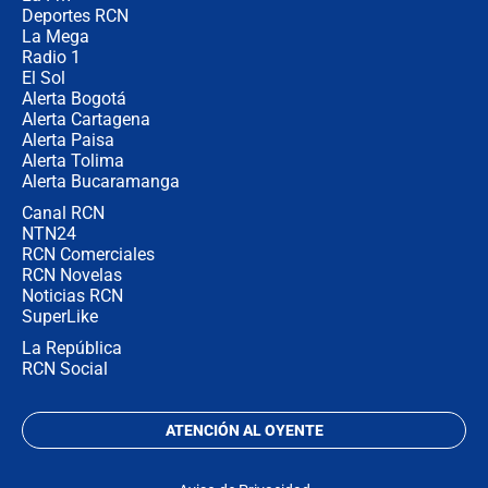
congresistas del Pacto Histórico que
Deportes RCN
no asistirán?
La Mega
Radio 1
El Sol
Alerta Bogotá
Alerta Cartagena
Alerta Paisa
Alerta Tolima
Alerta Bucaramanga
Canal RCN
NTN24
RCN Comerciales
RCN Novelas
Noticias RCN
SuperLike
La República
RCN Social
ATENCIÓN AL OYENTE