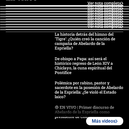
Ver nota completa
Ver nota completa
Ver nota completa
Ver nota completa
Ver nota completa
Ver nota completa
Ver nota completa
Ver nota completa
Ver nota completa
Ver nota completa
La historia detrás del himno del
'Tigre': ¿Quién creó la canción de
campaña de Abelardo de la
Espriella?
De obispo a Papa: así será el
histórico regreso de León XIV a
Chiclayo, la cuna espiritual del
Pontífice
Polémica por rabino, pastor y
sacerdote en la posesión de Abelardo
de la Espriella: ¿Se violó el Estado
laico?
🔴 EN VIVO | Primer discurso de
Abelardo de la Espriella como
presidente de Colombia
Más videos