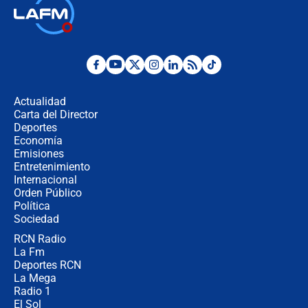
Alias ‘Calarcá’ habría pagado $60
millones al mes a un supuesto
coronel para filtrar información del
Ejército
Las razones para escoger al nuevo
director de la Policía
Actualidad
Carta del Director
"Prohibir es la salida fácil": ¿Qué
Deportes
futuro les espera a las cabalgatas en
Economía
Colombia?
Emisiones
Entretenimiento
Internacional
Ministro de Defensa no descarta el
Orden Público
uso de la UNDMO ante posibles
Política
disturbios durante la posesión
Sociedad
RCN Radio
"No hubo fraude ni posibilidad de
La Fm
fraude": Auditoría respondió a
señalamientos de Petro sobre
Deportes RCN
elección de Abelardo de La Espriella
La Mega
Radio 1
El Sol