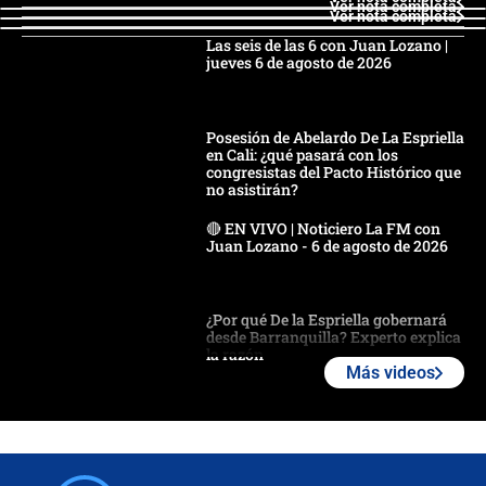
Ver nota completa
Ver nota completa
Las seis de las 6 con Juan Lozano |
jueves 6 de agosto de 2026
Posesión de Abelardo De La Espriella
en Cali: ¿qué pasará con los
congresistas del Pacto Histórico que
no asistirán?
🔴 EN VIVO | Noticiero La FM con
Juan Lozano - 6 de agosto de 2026
¿Por qué De la Espriella gobernará
desde Barranquilla? Experto explica
la razón
Más videos
Estratega de Abelardo de la Espriella
revela cómo venció a la “casta
política” en campaña: “Estaba
completamente seguro”