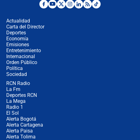
¿Por qué De la Espriella gobernará
desde Barranquilla? Experto explica
la razón
Actualidad
Carta del Director
Estratega de Abelardo de la Espriella
Deportes
revela cómo venció a la “casta
Economía
política” en campaña: “Estaba
Emisiones
completamente seguro”
Entretenimiento
Internacional
Alias ‘Calarcá’ habría pagado $60
Orden Público
millones al mes a un supuesto
Política
coronel para filtrar información del
Ejército
Sociedad
RCN Radio
Las razones para escoger al nuevo
La Fm
director de la Policía
Deportes RCN
La Mega
Radio 1
El Sol
Alerta Bogotá
Alerta Cartagena
Alerta Paisa
Alerta Tolima