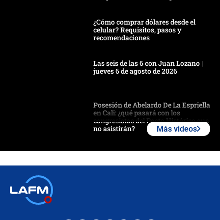
¿Cómo comprar dólares desde el
celular? Requisitos, pasos y
recomendaciones
Las seis de las 6 con Juan Lozano |
jueves 6 de agosto de 2026
Posesión de Abelardo De La Espriella
en Cali: ¿qué pasará con los
congresistas del Pacto Histórico que
no asistirán?
Más videos
Álvaro Uribe asistirá a la posesión y
crece el pulso por la elección del
contralor
🔴 EN VIVO | Noticiero La FM con
Juan Lozano - 6 de agosto de 2026