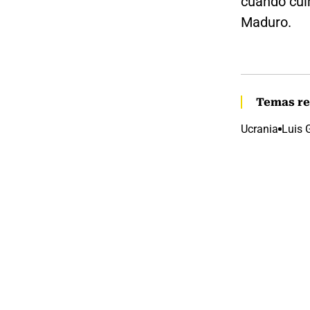
cuando culm
Maduro.
Temas re
Ucrania
Luis G