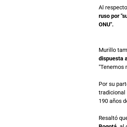
Al respect
ruso por "s
ONU".
Murillo ta
dispuesta a
"Tenemos m
Por su par
tradicional
190 años d
Resaltó qu
Bogotá,
al 