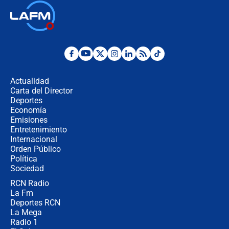
Así será la posesión de Abelardo de
la Espriella este 7 de agosto:
cronograma oficial y detalles clave
Desde dermatitis hasta infecciones:
los riesgos de usar cascos de motos
de aplicaciones de transporte
Actualidad
Carta del Director
¿Cómo comprar dólares desde el
Deportes
celular? Requisitos, pasos y
Economía
recomendaciones
Emisiones
Entretenimiento
Internacional
Las seis de las 6 con Juan Lozano |
Orden Público
jueves 6 de agosto de 2026
Política
Sociedad
RCN Radio
Posesión de Abelardo De La Espriella
La Fm
en Cali: ¿qué pasará con los
congresistas del Pacto Histórico que
Deportes RCN
no asistirán?
La Mega
Radio 1