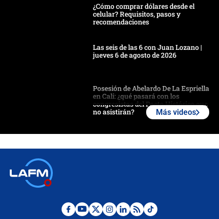
¿Cómo comprar dólares desde el
celular? Requisitos, pasos y
recomendaciones
Las seis de las 6 con Juan Lozano |
jueves 6 de agosto de 2026
Posesión de Abelardo De La Espriella
en Cali: ¿qué pasará con los
congresistas del Pacto Histórico que
no asistirán?
Más videos
Álvaro Uribe asistirá a la posesión y
crece el pulso por la elección del
contralor
🔴 EN VIVO | Noticiero La FM con
Juan Lozano - 6 de agosto de 2026
¿Por qué De la Espriella gobernará