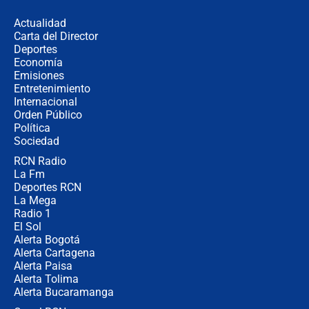
desde Barranquilla? Experto explica
la razón
Actualidad
Carta del Director
Estratega de Abelardo de la Espriella
Deportes
revela cómo venció a la “casta
Economía
política” en campaña: “Estaba
Emisiones
completamente seguro”
Entretenimiento
Internacional
Alias ‘Calarcá’ habría pagado $60
Orden Público
millones al mes a un supuesto
Política
coronel para filtrar información del
Ejército
Sociedad
RCN Radio
Las razones para escoger al nuevo
La Fm
director de la Policía
Deportes RCN
La Mega
Radio 1
El Sol
Alerta Bogotá
Alerta Cartagena
Alerta Paisa
Alerta Tolima
Alerta Bucaramanga