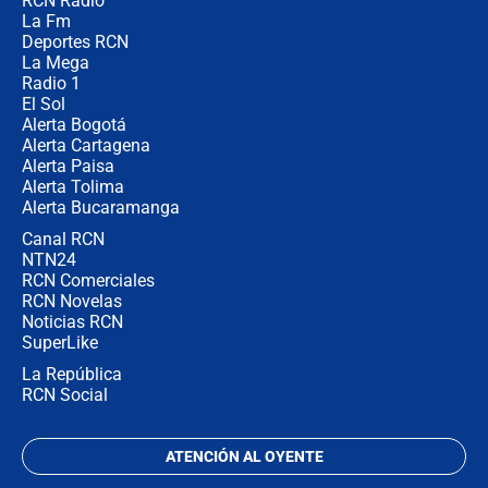
RCN Radio
¿Por qué De la Espriella gobernará
La Fm
desde Barranquilla? Experto explica
la razón
Deportes RCN
La Mega
Radio 1
El Sol
Alerta Bogotá
Alerta Cartagena
Alerta Paisa
Alerta Tolima
Alerta Bucaramanga
Canal RCN
NTN24
RCN Comerciales
RCN Novelas
Noticias RCN
SuperLike
La República
RCN Social
ATENCIÓN AL OYENTE