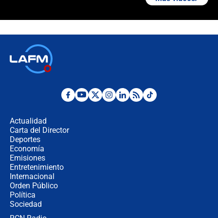
¿Cómo comprar dólares desde el
celular? Requisitos, pasos y
recomendaciones
Las seis de las 6 con Juan Lozano |
jueves 6 de agosto de 2026
Posesión de Abelardo De La Espriella
en Cali: ¿qué pasará con los
congresistas del Pacto Histórico que
Actualidad
no asistirán?
Carta del Director
Álvaro Uribe asistirá a la posesión y
Deportes
crece el pulso por la elección del
Economía
contralor
Emisiones
Entretenimiento
Internacional
🔴 EN VIVO | Noticiero La FM con
Orden Público
Juan Lozano - 6 de agosto de 2026
Política
Sociedad