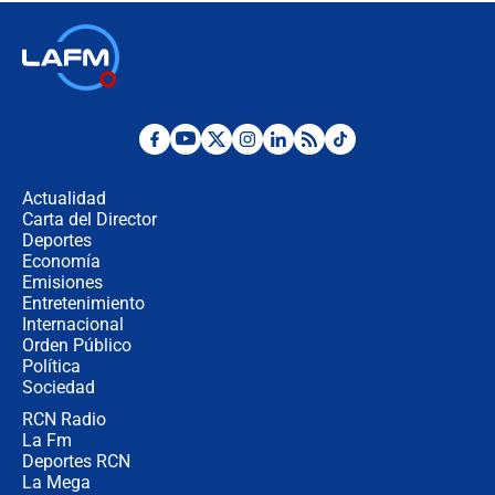
respondió el alcalde Eder
Así será la posesión de Abelardo de
la Espriella este 7 de agosto:
cronograma oficial y detalles clave
Desde dermatitis hasta infecciones:
los riesgos de usar cascos de motos
de aplicaciones de transporte
Actualidad
Carta del Director
¿Cómo comprar dólares desde el
Deportes
celular? Requisitos, pasos y
Economía
recomendaciones
Emisiones
Entretenimiento
Internacional
Las seis de las 6 con Juan Lozano |
Orden Público
jueves 6 de agosto de 2026
Política
Sociedad
RCN Radio
Posesión de Abelardo De La Espriella
La Fm
en Cali: ¿qué pasará con los
congresistas del Pacto Histórico que
Deportes RCN
no asistirán?
La Mega