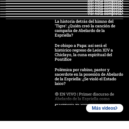
Ver nota completa
Ver nota completa
Ver nota completa
Ver nota completa
Ver nota completa
Ver nota completa
La historia detrás del himno del
'Tigre': ¿Quién creó la canción de
campaña de Abelardo de la
Espriella?
De obispo a Papa: así será el
histórico regreso de León XIV a
Chiclayo, la cuna espiritual del
Pontífice
Polémica por rabino, pastor y
sacerdote en la posesión de Abelardo
de la Espriella: ¿Se violó el Estado
laico?
🔴 EN VIVO | Primer discurso de
Abelardo de la Espriella como
presidente de Colombia
Más videos
¿La posesión de Abelardo De la
Espriella en Cali inicia la
descentralización en Colombia? Esto