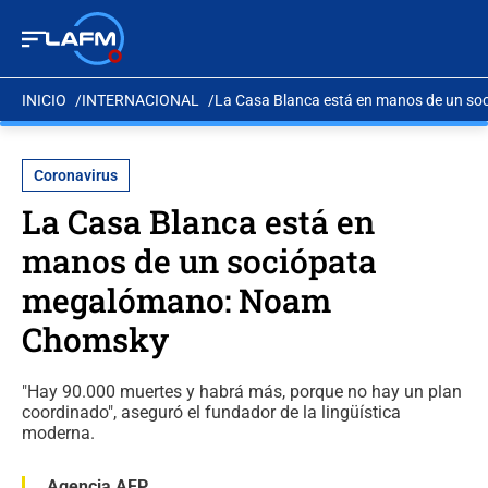
INICIO
INTERNACIONAL
La Casa Blanca está en manos de un 
Coronavirus
La Casa Blanca está en
manos de un sociópata
megalómano: Noam
Chomsky
"Hay 90.000 muertes y habrá más, porque no hay un plan
coordinado", aseguró el fundador de la lingüística
moderna.
Agencia AFP