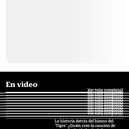
En video
Ver nota completa
Ver nota completa
Ver nota completa
Ver nota completa
Ver nota completa
Ver nota completa
Ver nota completa
Ver nota completa
Ver nota completa
Ver nota completa
La historia detrás del himno del
'Tigre': ¿Quién creó la canción de