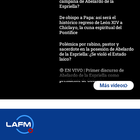
campaña de Abelardo de la
Espriella?
De obispo a Papa: así será el
histórico regreso de León XIV a
Chiclayo, la cuna espiritual del
Pontífice
Polémica por rabino, pastor y
sacerdote en la posesión de Abelardo
de la Espriella: ¿Se violó el Estado
laico?
🔴 EN VIVO | Primer discurso de
Abelardo de la Espriella como
presidente de Colombia
Más videos
¿La posesión de Abelardo De la
Espriella en Cali inicia la
descentralización en Colombia? Esto
respondió el alcalde Eder
Así será la posesión de Abelardo de
la Espriella este 7 de agosto:
cronograma oficial y detalles clave