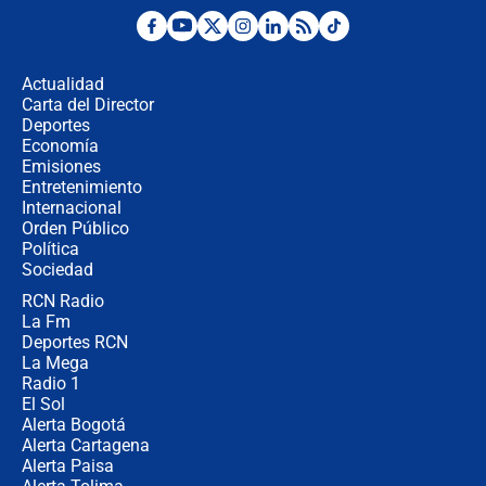
Desde dermatitis hasta infecciones:
los riesgos de usar cascos de motos
de aplicaciones de transporte
Actualidad
Carta del Director
¿Cómo comprar dólares desde el
Deportes
celular? Requisitos, pasos y
Economía
recomendaciones
Emisiones
Entretenimiento
Internacional
Las seis de las 6 con Juan Lozano |
Orden Público
jueves 6 de agosto de 2026
Política
Sociedad
RCN Radio
Posesión de Abelardo De La Espriella
La Fm
en Cali: ¿qué pasará con los
congresistas del Pacto Histórico que
Deportes RCN
no asistirán?
La Mega
Radio 1
El Sol
Alerta Bogotá
Alerta Cartagena
Alerta Paisa